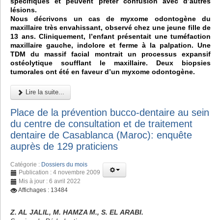
spécifiques et peuvent prêter confusion avec d’autres
lésions.
Nous décrivons un cas de myxome odontogène du
maxillaire très envahissant, observé chez une jeune fille de
13 ans. Cliniquement, l’enfant présentait une tuméfaction
maxillaire gauche, indolore et ferme à la palpation. Une
TDM du massif facial montrait un processus expansif
ostéolytique soufflant le maxillaire. Deux biopsies
tumorales ont été en faveur d’un myxome odontogène.
Lire la suite...
Place de la prévention bucco-dentaire au sein
du centre de consultation et de traitement
dentaire de Casablanca (Maroc): enquête
auprès de 129 praticiens
Catégorie :
Dossiers du mois
Publication : 4 novembre 2009
Mis à jour : 6 avril 2022
Affichages : 13484
Z. AL JALIL, M. HAMZA M., S. EL ARABI.