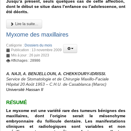
Jusqu’à présent, seuls quelques cas de cette affection,
dont le début se situe dans l’enfance ou l’adolescence, ont
été décrits.
Lire la suite...
Myxome des maxillaires
Catégorie :
Dossiers du mois
Publication : 13 novembre 2009
Mis à jour : 26 juin 2023
Affichages : 28986
A. NAJI, A. BENJELLOUN, A. CHEKKOURY-IDRISSI.
Service de Stomatologie et de Chirurgie Maxillo-Faciale
Hôpital 20 Août 1953 – C.H.U. de Casablanca (Maroc)
Université Hassan II
R
É
SUMÉ
Le myxome est une variété rare des tumeurs bénignes des
maxillaires, dont l’origine serait le mésenchyme
embryonnaire du follicule dentaire. Les manifestations
cliniques et radiologiques sont variables et non