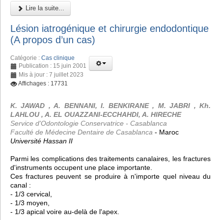
Lire la suite...
Lésion iatrogénique et chirurgie endodontique
(A propos d’un cas)
Catégorie :
Cas clinique
Publication : 15 juin 2001
Mis à jour : 7 juillet 2023
Affichages : 17731
K. JAWAD , A. BENNANI, I. BENKIRANE , M. JABRI , Kh.
LAHLOU , A. EL OUAZZANI-ECCHAHDI, A. HIRECHE
Service d'Odontologie Conservatrice - Casablanca
Faculté de Médecine Dentaire de Casablanca
- Maroc
Université Hassan II
Parmi les complications des traitements canalaires, les fractures
d'instruments occupent une place importante.
Ces fractures peuvent se produire à n'importe quel niveau du
canal :
- 1/3 cervical,
- 1/3 moyen,
- 1/3 apical voire au-delà de l'apex.