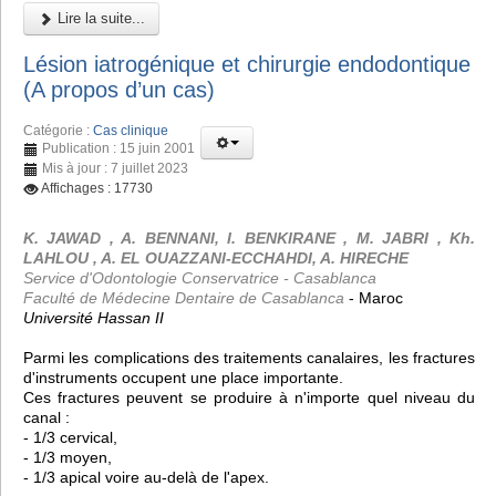
Lire la suite...
Lésion iatrogénique et chirurgie endodontique
(A propos d’un cas)
Catégorie :
Cas clinique
Publication : 15 juin 2001
Mis à jour : 7 juillet 2023
Affichages : 17730
K. JAWAD , A. BENNANI, I. BENKIRANE , M. JABRI , Kh.
LAHLOU , A. EL OUAZZANI-ECCHAHDI, A. HIRECHE
Service d'Odontologie Conservatrice - Casablanca
Faculté de Médecine Dentaire de Casablanca
- Maroc
Université Hassan II
Parmi les complications des traitements canalaires, les fractures
d'instruments occupent une place importante.
Ces fractures peuvent se produire à n'importe quel niveau du
canal :
- 1/3 cervical,
- 1/3 moyen,
- 1/3 apical voire au-delà de l'apex.