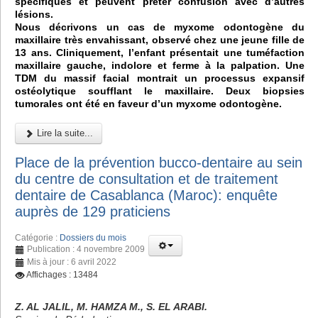
spécifiques et peuvent prêter confusion avec d’autres
lésions.
Nous décrivons un cas de myxome odontogène du
maxillaire très envahissant, observé chez une jeune fille de
13 ans. Cliniquement, l’enfant présentait une tuméfaction
maxillaire gauche, indolore et ferme à la palpation. Une
TDM du massif facial montrait un processus expansif
ostéolytique soufflant le maxillaire. Deux biopsies
tumorales ont été en faveur d’un myxome odontogène.
Lire la suite...
Place de la prévention bucco-dentaire au sein
du centre de consultation et de traitement
dentaire de Casablanca (Maroc): enquête
auprès de 129 praticiens
Catégorie :
Dossiers du mois
Publication : 4 novembre 2009
Mis à jour : 6 avril 2022
Affichages : 13484
Z. AL JALIL, M. HAMZA M., S. EL ARABI.