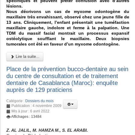
spécifiques et peuvent prêter confusion avec d’autres
lésions.
Nous décrivons un cas de myxome odontogène du
maxillaire très envahissant, observé chez une jeune fille de
13 ans. Cliniquement, l’enfant présentait une tuméfaction
maxillaire gauche, indolore et ferme à la palpation. Une
TDM du massif facial montrait un processus expansif
ostéolytique soufflant le maxillaire. Deux biopsies
tumorales ont été en faveur d’un myxome odontogène.
Lire la suite...
Place de la prévention bucco-dentaire au sein
du centre de consultation et de traitement
dentaire de Casablanca (Maroc): enquête
auprès de 129 praticiens
Catégorie :
Dossiers du mois
Publication : 4 novembre 2009
Mis à jour : 6 avril 2022
Affichages : 13484
Z. AL JALIL, M. HAMZA M., S. EL ARABI.