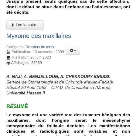
Jusqu’à présent, seuls quelques cas de cette affection,
dont le début se situe dans l’enfance ou l’adolescence, ont
été décrits.
Lire la suite...
Myxome des maxillaires
Catégorie :
Dossiers du mois
Publication : 13 novembre 2009
Mis à jour : 26 juin 2023
Affichages : 28989
A. NAJI, A. BENJELLOUN, A. CHEKKOURY-IDRISSI.
Service de Stomatologie et de Chirurgie Maxillo-Faciale
Hôpital 20 Août 1953 – C.H.U. de Casablanca (Maroc)
Université Hassan II
R
É
SUMÉ
Le myxome est une variété rare des tumeurs bénignes des
maxillaires, dont l’origine serait le mésenchyme
embryonnaire du follicule dentaire. Les manifestations
cliniques et radiologiques sont variables et non