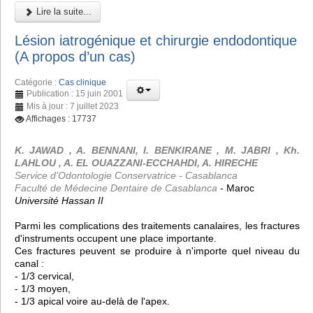
Lire la suite...
Lésion iatrogénique et chirurgie endodontique
(A propos d’un cas)
Catégorie :
Cas clinique
Publication : 15 juin 2001
Mis à jour : 7 juillet 2023
Affichages : 17737
K. JAWAD , A. BENNANI, I. BENKIRANE , M. JABRI , Kh.
LAHLOU , A. EL OUAZZANI-ECCHAHDI, A. HIRECHE
Service d'Odontologie Conservatrice - Casablanca
Faculté de Médecine Dentaire de Casablanca
- Maroc
Université Hassan II
Parmi les complications des traitements canalaires, les fractures
d'instruments occupent une place importante.
Ces fractures peuvent se produire à n'importe quel niveau du
canal :
- 1/3 cervical,
- 1/3 moyen,
- 1/3 apical voire au-delà de l'apex.