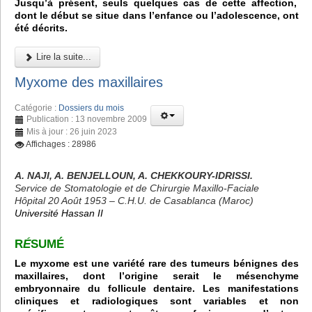
Jusqu’à présent, seuls quelques cas de cette affection,
dont le début se situe dans l’enfance ou l’adolescence, ont
été décrits.
Lire la suite...
Myxome des maxillaires
Catégorie :
Dossiers du mois
Publication : 13 novembre 2009
Mis à jour : 26 juin 2023
Affichages : 28986
A. NAJI, A. BENJELLOUN, A. CHEKKOURY-IDRISSI.
Service de Stomatologie et de Chirurgie Maxillo-Faciale
Hôpital 20 Août 1953 – C.H.U. de Casablanca (Maroc)
Université Hassan II
R
É
SUMÉ
Le myxome est une variété rare des tumeurs bénignes des
maxillaires, dont l’origine serait le mésenchyme
embryonnaire du follicule dentaire. Les manifestations
cliniques et radiologiques sont variables et non