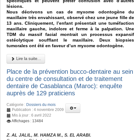
spécifiques et peuvent prêter confusion avec d’autres
lésions.
Nous décrivons un cas de myxome odontogène du
maxillaire très envahissant, observé chez une jeune fille de
13 ans. Cliniquement, l’enfant présentait une tuméfaction
maxillaire gauche, indolore et ferme à la palpation. Une
TDM du massif facial montrait un processus expansif
ostéolytique soufflant le maxillaire. Deux biopsies
tumorales ont été en faveur d’un myxome odontogène.
Lire la suite...
Place de la prévention bucco-dentaire au sein
du centre de consultation et de traitement
dentaire de Casablanca (Maroc): enquête
auprès de 129 praticiens
Catégorie :
Dossiers du mois
Publication : 4 novembre 2009
Mis à jour : 6 avril 2022
Affichages : 13484
Z. AL JALIL, M. HAMZA M., S. EL ARABI.