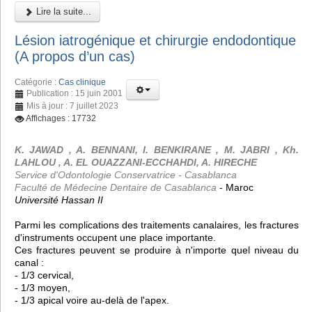
Lire la suite...
Lésion iatrogénique et chirurgie endodontique
(A propos d’un cas)
Catégorie :
Cas clinique
Publication : 15 juin 2001
Mis à jour : 7 juillet 2023
Affichages : 17732
K. JAWAD , A. BENNANI, I. BENKIRANE , M. JABRI , Kh.
LAHLOU , A. EL OUAZZANI-ECCHAHDI, A. HIRECHE
Service d'Odontologie Conservatrice - Casablanca
Faculté de Médecine Dentaire de Casablanca
- Maroc
Université Hassan II
Parmi les complications des traitements canalaires, les fractures
d'instruments occupent une place importante.
Ces fractures peuvent se produire à n'importe quel niveau du
canal :
- 1/3 cervical,
- 1/3 moyen,
- 1/3 apical voire au-delà de l'apex.