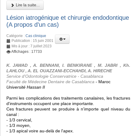
Lire la suite...
Lésion iatrogénique et chirurgie endodontique
(A propos d’un cas)
Catégorie :
Cas clinique
Publication : 15 juin 2001
Mis à jour : 7 juillet 2023
Affichages : 17733
K. JAWAD , A. BENNANI, I. BENKIRANE , M. JABRI , Kh.
LAHLOU , A. EL OUAZZANI-ECCHAHDI, A. HIRECHE
Service d'Odontologie Conservatrice - Casablanca
Faculté de Médecine Dentaire de Casablanca
- Maroc
Université Hassan II
Parmi les complications des traitements canalaires, les fractures
d'instruments occupent une place importante.
Ces fractures peuvent se produire à n'importe quel niveau du
canal :
- 1/3 cervical,
- 1/3 moyen,
- 1/3 apical voire au-delà de l'apex.