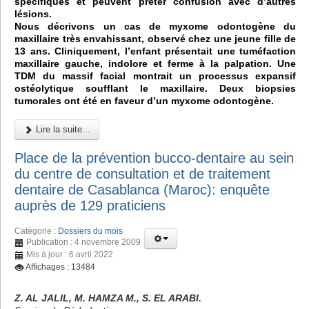
spécifiques et peuvent prêter confusion avec d’autres
lésions.
Nous décrivons un cas de myxome odontogène du
maxillaire très envahissant, observé chez une jeune fille de
13 ans. Cliniquement, l’enfant présentait une tuméfaction
maxillaire gauche, indolore et ferme à la palpation. Une
TDM du massif facial montrait un processus expansif
ostéolytique soufflant le maxillaire. Deux biopsies
tumorales ont été en faveur d’un myxome odontogène.
Lire la suite...
Place de la prévention bucco-dentaire au sein
du centre de consultation et de traitement
dentaire de Casablanca (Maroc): enquête
auprès de 129 praticiens
Catégorie :
Dossiers du mois
Publication : 4 novembre 2009
Mis à jour : 6 avril 2022
Affichages : 13484
Z. AL JALIL, M. HAMZA M., S. EL ARABI.