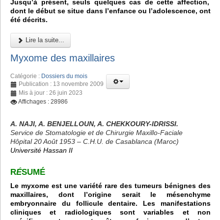
Jusqu’à présent, seuls quelques cas de cette affection,
dont le début se situe dans l’enfance ou l’adolescence, ont
été décrits.
Lire la suite...
Myxome des maxillaires
Catégorie :
Dossiers du mois
Publication : 13 novembre 2009
Mis à jour : 26 juin 2023
Affichages : 28986
A. NAJI, A. BENJELLOUN, A. CHEKKOURY-IDRISSI.
Service de Stomatologie et de Chirurgie Maxillo-Faciale
Hôpital 20 Août 1953 – C.H.U. de Casablanca (Maroc)
Université Hassan II
R
É
SUMÉ
Le myxome est une variété rare des tumeurs bénignes des
maxillaires, dont l’origine serait le mésenchyme
embryonnaire du follicule dentaire. Les manifestations
cliniques et radiologiques sont variables et non