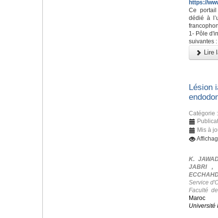
https://ww
Ce portai
dédié à l’
francophon
1- Pôle d'i
suivantes :
Lire l
Lésion i
endodon
Catégorie 
Publicat
Mis à jo
Afficha
K. JAWAD
JABRI ,
ECCHAHDI
Service d'
Faculté d
Maroc
Université 