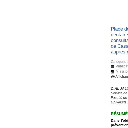
Place d
dentaire
consulta
de Casa
auprès 
Catégorie 
Publica
Mis à jo
Afficha
Z. AL JALI
Service de
Faculté de
Université 
RÉSUMÉ
Dans l’obj
préventio