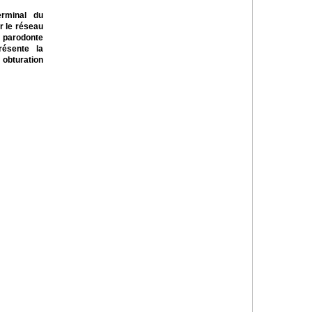
terminal du
r le réseau
 parodonte
résente la
 obturation