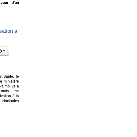
aveur d’un
sation à
a Santé, le
le ministère
Palmolive a
 mois une
vation à la
principales