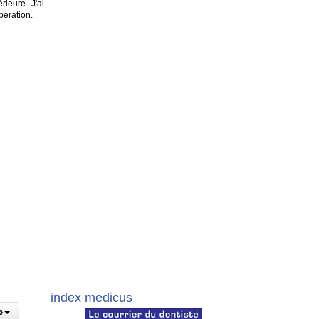
rieure. J'ai
pération.
index medicus