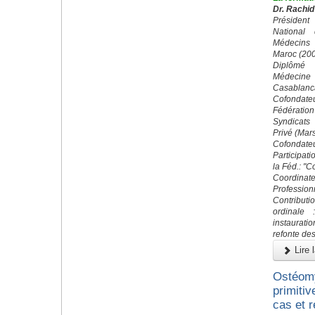
Dr. Rachid
Préside
National
Médecins
Maroc (20
Diplômé 
Médecin
Casablanc
Cofond
Fédératio
Syndicats
Privé (Mar
Cofondateu
Participati
la Féd.: "
Coordin
Profession
Contributi
ordinale 
instaurati
refonte des
Lire l
Ostéomy
primitiv
cas et r