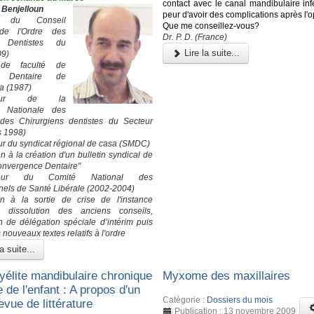
contact avec le canal mandibulaire infé
 Benjelloun
peur d'avoir des complications après l'o
nt du Conseil
Que me conseillez-vous?
 de l'Ordre des
Dr. P. D. (France)
 Dentistes du
Lire la suite...
09)
de faculté de
e Dentaire de
a (1987)
ateur de la
n Nationale des
 des Chirurgiens dentistes du Secteur
s 1998)
r du syndicat régional de casa (SMDC)
on à la création d'un bulletin syndical de
Convergence Dentaire"
ateur du Comité National des
nels de Santé Libérale (2002-2004)
on à la sortie de crise de l'instance
: dissolution des anciens conseils,
on de délégation spéciale d’intérim puis
 nouveaux textes relatifs à l'ordre
a suite...
élite mandibulaire chronique
Myxome des maxillaires
e de l'enfant : A propos d'un
Catégorie :
Dossiers du mois
evue de littérature
Publication : 13 novembre 2009