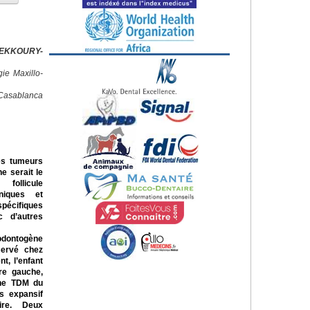
HEKKOURY-
ie Maxillo-
Casablanca
es tumeurs
ne serait le
follicule
iniques et
spécifiques
c d’autres
odontogène
servé chez
t, l’enfant
ire gauche,
Une TDM du
s expansif
aire. Deux