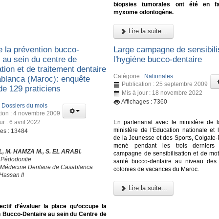
biopsies tumorales ont été en f
myxome odontogène.
Lire la suite...
e la prévention bucco-
Large campagne de sensibili
 au sein du centre de
l'hygiène bucco-dentaire
tion et de traitement dentaire
Catégorie :
Nationales
blanca (Maroc): enquête
Publication : 25 septembre 2009
de 129 praticiens
Mis à jour : 18 novembre 2022
Affichages : 7360
:
Dossiers du mois
tion : 4 novembre 2009
ur : 6 avril 2022
En partenariat avec le ministère de l
ministère de l'Education nationale et 
ges : 13484
de la Jeunesse et des Sports, Colgate-
mené pendant les trois derniers
L, M. HAMZA M., S. EL ARABI.
campagne de sensibilisation et de moti
 Pédodontie
santé bucco-dentaire au niveau des 
 Médecine Dentaire de Casablanca
colonies de vacances du Maroc.
Hassan II
Lire la suite...
ectif d’évaluer la place qu’occupe la
n Bucco-Dentaire au sein du Centre de