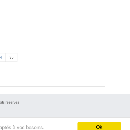
4
35
its réservés
Ok
daptés à vos besoins.