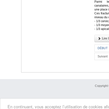
Parmi le
canalaires
une place 
Ces fractu
niveau du 
- 1/3 cervic
- 1/3 moye
- 1/3 apica
Lire l
DÉBUT
Suivant
Copyright 
En continuant, vous acceptez l’utilisation de cookies af