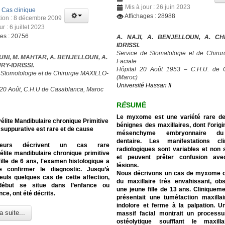
Mis à jour : 26 juin 2023
:
Cas clinique
Affichages : 28988
tion : 8 décembre 2009
ur : 6 juillet 2023
ges : 20756
A. NAJI, A. BENJELLOUN, A. C
IDRISSI.
Service de Stomatologie et de Chirurg
UNI, M. MAHTAR, A. BENJELLOUN, A.
Faciale
Y-IDRISSI.
Hôpital 20 Août 1953 – C.H.U. de 
 Stomotologie et de Chirurgie MAXILLO-
(Maroc)
Université Hassan II
 20 Août, C.H.U de Casablanca, Maroc
R
É
SUMÉ
Le myxome est une variété rare d
lite Mandibulaire chronique Primitive
bénignes des maxillaires, dont l’origi
suppurative est rare et de cause
mésenchyme embryonnaire du 
dentaire. Les manifestations cl
eurs décrivent un cas rare
radiologiques sont variables et non 
lite mandibulaire chronique primitive
et peuvent prêter confusion ave
ille de 6 ans, l'examen histologique a
lésions.
 confirmer le diagnostic.
Jusqu’à
Nous décrivons un cas de myxome 
euls quelques cas de cette affection,
du maxillaire très envahissant, ob
début se situe dans l’enfance ou
une jeune fille de 13 ans. Cliniquemen
nce, ont été décrits.
présentait une tuméfaction maxilla
indolore et ferme à la palpation. 
a suite...
massif facial montrait un processu
ostéolytique soufflant le maxill