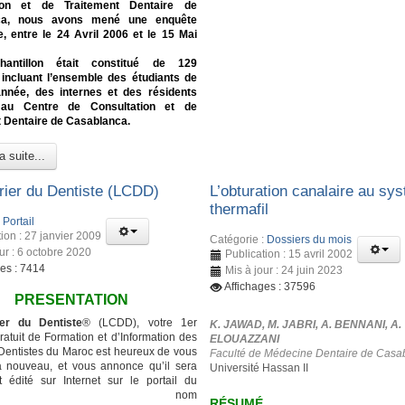
tion et de Traitement Dentaire de
ca, nous avons mené une enquête
e, entre le 24 Avril 2006 et le 15 Mai
hantillon était constitué de 129
 incluant l’ensemble des étudiants de
nnée, des internes et des résidents
 au Centre de Consultation et de
 Dentaire de Casablanca.
a suite...
rier du Dentiste (LCDD)
L’obturation canalaire au sy
thermafil
:
Portail
ion : 27 janvier 2009
Catégorie :
Dossiers du mois
ur : 6 octobre 2020
Publication : 15 avril 2002
ges : 7414
Mis à jour : 24 juin 2023
Affichages : 37596
PRESENTATION
er du Dentiste
® (LCDD), votre 1er
K. JAWAD, M. JABRI, A. BENNANI, A.
atuit de Formation et d’Information des
ELOUAZZANI
entistes du Maroc est heureux de vous
Faculté de Médecine Dentaire de Casa
à nouveau, et vous annonce qu’il sera
Université Hassan II
 édité sur Internet sur le portail du
ême nom
RÉSUMÉ