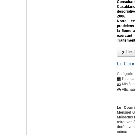
Consulta
Casablan
descriptiv
2006.
Notre éc
praticiens
la 5ème a
exerçant
Traitement
Lire l
Le Cour
Catégorie 
Publicat
Mis à jo
Afficha
Le Courri
Mensuel Gr
Médecins D
retrouver 
dorénavant
m