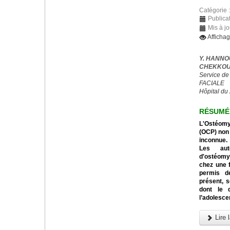
Catégorie 
Publica
Mis à jo
Afficha
Y. HANNO
CHEKKOUR
Service de
FACIALE
Hôpital du
RÉSUMÉ
L'Ostéomyé
(OCP) non 
inconnue.
Les aut
d'ostéomyé
chez une f
permis de
présent, s
dont le 
l’adolesce
Lire l