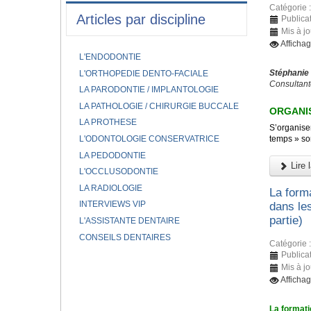
Catégorie 
Articles par discipline
Publicat
Mis à jo
Afficha
L'ENDODONTIE
Stéphanie
L'ORTHOPEDIE DENTO-FACIALE
Consultant
LA PARODONTIE / IMPLANTOLOGIE
LA PATHOLOGIE / CHIRURGIE BUCCALE
ORGANIS
LA PROTHESE
S’organiser
L'ODONTOLOGIE CONSERVATRICE
temps » son
LA PEDODONTIE
Lire l
L'OCCLUSODONTIE
LA RADIOLOGIE
La forma
INTERVIEWS VIP
dans le
partie)
L'ASSISTANTE DENTAIRE
CONSEILS DENTAIRES
Catégorie 
Publicat
Mis à j
Afficha
La formati