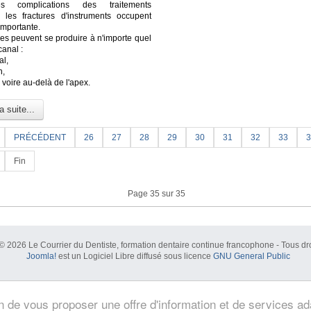
s complications des traitements
, les fractures d'instruments occupent
importante.
res peuvent se produire à n'importe quel
canal :
al,
n,
l voire au-delà de l'apex.
a suite...
PRÉCÉDENT
26
27
28
29
30
31
32
33
3
Fin
Page 35 sur 35
© 2026 Le Courrier du Dentiste, formation dentaire continue francophone - Tous dro
Joomla!
est un Logiciel Libre diffusé sous licence
GNU General Public
in de vous proposer une offre d'information et de services a