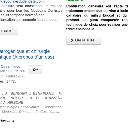
w.lecourrierdudentiste.com
.
l dentaire sera maintenant un espace
L’obturation canalaire est l’acte 
utile pour tous les Médecins Dentistes
traitement endontique qui vise à isole
es, et comporte deux pôles :
canalaire du milieu buccal et du
nformation qui comporte les rubriques
profond. La gutta compactée rep
technique de choix pour réaliser une
tridimensionnelle.
a suite...
Lire la suite...
atrogénique et chirurgie
tique (A propos d’un cas)
:
Cas clinique
ion : 15 juin 2001
ur : 7 juillet 2023
ges : 17735
 , A. BENNANI, I. BENKIRANE , M.
 Kh. LAHLOU , A. EL OUAZZANI-
, A. HIRECHE
Odontologie Conservatrice - Casablanca
e Médecine Dentaire de Casablanca
-
Hassan II