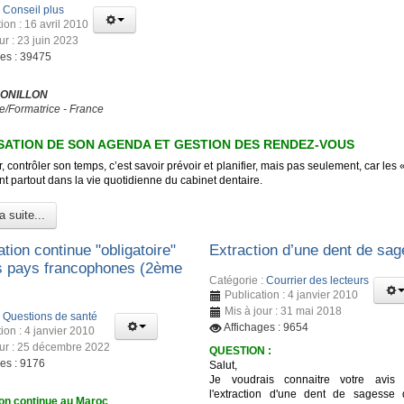
:
Conseil plus
ion : 16 avril 2010
ur : 23 juin 2023
ges : 39475
 ONILLON
e/Formatrice - France
ATION DE SON AGENDA ET GESTION DES RENDEZ-VOUS
, contrôler son temps, c’est savoir prévoir et planifier, mais pas seulement, car les 
t partout dans la vie quotidienne du cabinet dentaire.
a suite...
tion continue "obligatoire"
Extraction d’une dent de sa
s pays francophones (2ème
Catégorie :
Courrier des lecteurs
Publication : 4 janvier 2010
Mis à jour : 31 mai 2018
:
Questions de santé
Affichages : 9654
ion : 4 janvier 2010
our : 25 décembre 2022
QUESTION :
ges : 9176
Salut,
Je voudrais connaitre votre avis 
l'extraction d'une dent de sagesse
on continue au Maroc