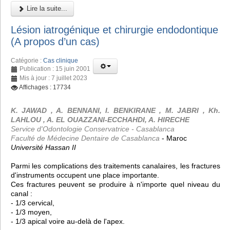
Lire la suite...
Lésion iatrogénique et chirurgie endodontique
(A propos d’un cas)
Catégorie :
Cas clinique
Publication : 15 juin 2001
Mis à jour : 7 juillet 2023
Affichages : 17734
K. JAWAD , A. BENNANI, I. BENKIRANE , M. JABRI , Kh.
LAHLOU , A. EL OUAZZANI-ECCHAHDI, A. HIRECHE
Service d'Odontologie Conservatrice - Casablanca
Faculté de Médecine Dentaire de Casablanca
- Maroc
Université Hassan II
Parmi les complications des traitements canalaires, les fractures
d'instruments occupent une place importante.
Ces fractures peuvent se produire à n'importe quel niveau du
canal :
- 1/3 cervical,
- 1/3 moyen,
- 1/3 apical voire au-delà de l'apex.