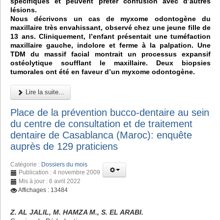
spécifiques et peuvent prêter confusion avec d’autres
lésions.
Nous décrivons un cas de myxome odontogène du
maxillaire très envahissant, observé chez une jeune fille de
13 ans. Cliniquement, l’enfant présentait une tuméfaction
maxillaire gauche, indolore et ferme à la palpation. Une
TDM du massif facial montrait un processus expansif
ostéolytique soufflant le maxillaire. Deux biopsies
tumorales ont été en faveur d’un myxome odontogène.
Lire la suite...
Place de la prévention bucco-dentaire au sein
du centre de consultation et de traitement
dentaire de Casablanca (Maroc): enquête
auprès de 129 praticiens
Catégorie :
Dossiers du mois
Publication : 4 novembre 2009
Mis à jour : 6 avril 2022
Affichages : 13484
Z. AL JALIL, M. HAMZA M., S. EL ARABI.