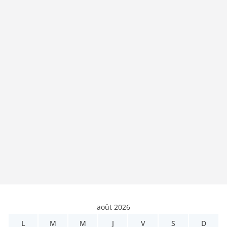
août 2026
L
M
M
J
V
S
D