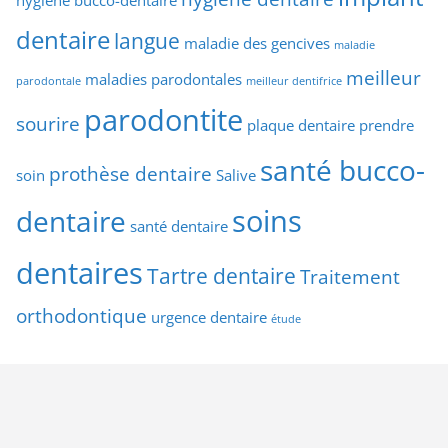
hygiène bucco-dentaire
dentaire
langue
maladie des gencives
maladie
meilleur
maladies parodontales
parodontale
meilleur dentifrice
parodontite
sourire
plaque dentaire
prendre
santé bucco-
prothèse dentaire
soin
Salive
soins
dentaire
santé dentaire
dentaires
Tartre dentaire
Traitement
orthodontique
urgence dentaire
étude