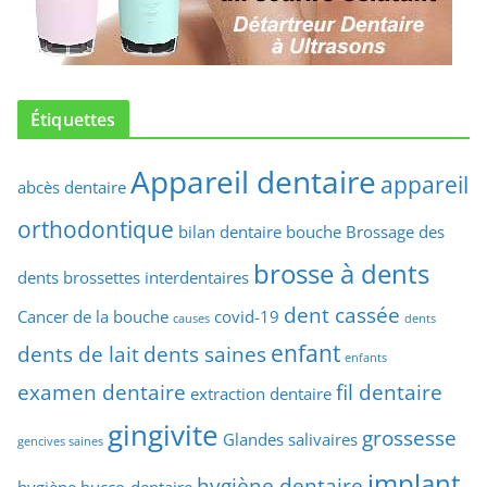
Étiquettes
Appareil dentaire
appareil
abcès dentaire
orthodontique
bilan dentaire
bouche
Brossage des
brosse à dents
dents
brossettes interdentaires
dent cassée
Cancer de la bouche
covid-19
causes
dents
enfant
dents de lait
dents saines
enfants
examen dentaire
fil dentaire
extraction dentaire
gingivite
grossesse
Glandes salivaires
gencives saines
implant
hygiène dentaire