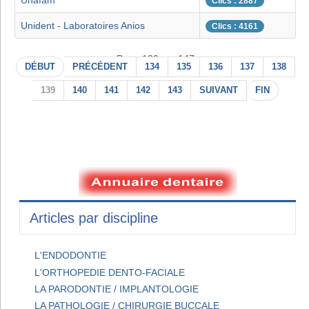
Unafam
Clics : 2887
Unident - Laboratoires Anios
Clics : 4161
Page 139 sur 147
DÉBUT
PRÉCÉDENT
134
135
136
137
138
139
140
141
142
143
SUIVANT
FIN
Articles par discipline
L'ENDODONTIE
L'ORTHOPEDIE DENTO-FACIALE
LA PARODONTIE / IMPLANTOLOGIE
LA PATHOLOGIE / CHIRURGIE BUCCALE