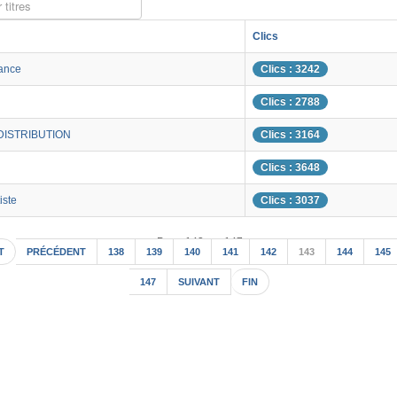
 titres
Clics
ance
Clics : 3242
Clics : 2788
ISTRIBUTION
Clics : 3164
Clics : 3648
ste
Clics : 3037
Page 143 sur 147
T
PRÉCÉDENT
138
139
140
141
142
143
144
145
147
SUIVANT
FIN