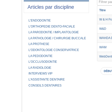
Filtrer par
Articles par discipline
Titre
W & H Fr
L'ENDODONTIE
L'ORTHOPEDIE DENTO-FACIALE
W&D
LA PARODONTIE / IMPLANTOLOGIE
WAHDA D
LA PATHOLOGIE / CHIRURGIE BUCCALE
LA PROTHESE
WAM
L'ODONTOLOGIE CONSERVATRICE
LA PEDODONTIE
WebDenti
L'OCCLUSODONTIE
LA RADIOLOGIE
DÉBU
INTERVIEWS VIP
L'ASSISTANTE DENTAIRE
CONSEILS DENTAIRES