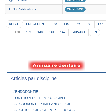
Ugin' Dentaire
Clics : 3132
UJCD Publications
Clics : 3031
Page 138 sur 147
DÉBUT
PRÉCÉDENT
133
134
135
136
137
138
139
140
141
142
SUIVANT
FIN
Articles par discipline
L'ENDODONTIE
L'ORTHOPEDIE DENTO-FACIALE
LA PARODONTIE / IMPLANTOLOGIE
LA PATHOLOGIE / CHIRURGIE BUCCALE