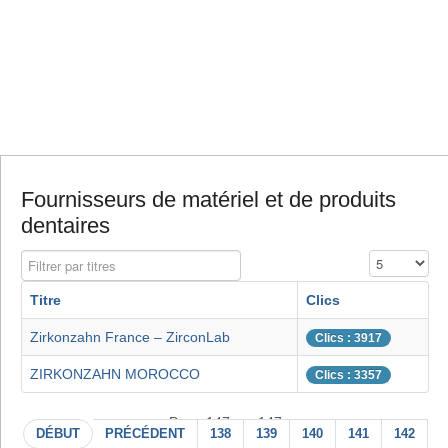
Fournisseurs de matériel et de produits
dentaires
Filtrer par titres
Affichage #
Titre
Clics
Zirkonzahn France – ZirconLab
Clics : 3917
ZIRKONZAHN MOROCCO
Clics : 3357
Page 147 sur 147
DÉBUT
PRÉCÉDENT
138
139
140
141
142