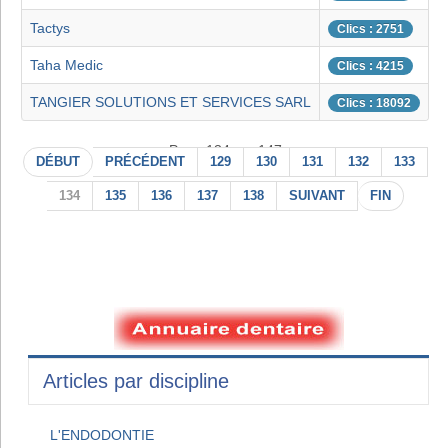
Tactys
Clics : 2751
Taha Medic
Clics : 4215
TANGIER SOLUTIONS ET SERVICES SARL
Clics : 18092
Page 134 sur 147
DÉBUT
PRÉCÉDENT
129
130
131
132
133
134
135
136
137
138
SUIVANT
FIN
Articles par discipline
L'ENDODONTIE