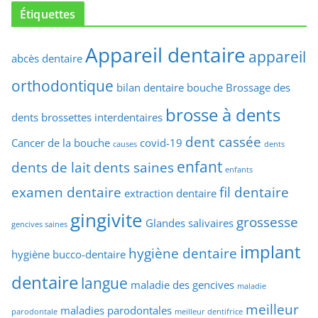
Étiquettes
Appareil dentaire
appareil
abcès dentaire
orthodontique
bilan dentaire
bouche
Brossage des
brosse à dents
dents
brossettes interdentaires
dent cassée
Cancer de la bouche
covid-19
causes
dents
enfant
dents de lait
dents saines
enfants
examen dentaire
fil dentaire
extraction dentaire
gingivite
grossesse
Glandes salivaires
gencives saines
implant
hygiène dentaire
hygiène bucco-dentaire
dentaire
langue
maladie des gencives
maladie
meilleur
maladies parodontales
parodontale
meilleur dentifrice