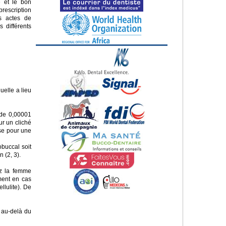
e et le bon
escription
es actes de
 différents
elle a lieu
 de 0,00001
ur un cliché
ose pour une
obuccal soit
 (2, 3).
ez la femme
ment en cas
llulite). De
e au-delà du