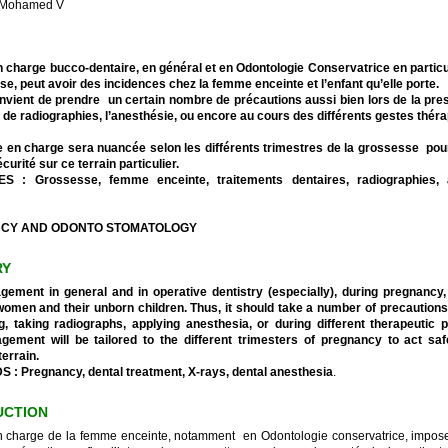
é Mohamed V
n charge bucco-dentaire, en général et en Odontologie Conservatrice en particul
se, peut avoir des incidences chez la femme enceinte et l’enfant qu’elle porte.
convient de prendre un certain nombre de précautions aussi bien lors de la presc
n de radiographies, l’anesthésie, ou encore au cours des différents gestes thér
e en charge sera nuancée selon les différents trimestres de la grossesse pour
curité sur ce terrain particulier.
 : Grossesse, femme enceinte, traitements dentaires, radiographies, 
CY AND ODONTO STOMATOLOGY
RY
ement in general and in operative dentistry (especially), during pregnancy,
omen and their unborn children. Thus, it should take a number of precaution
g, taking radiographs, applying anesthesia, or during different therapeutic 
ement will be tailored to the different trimesters of pregnancy to act saf
 terrain.
: Pregnancy, dental treatment, X-rays, dental anesthesia
.
UCTION
n charge de la femme enceinte, notamment en Odontologie conservatrice, impose