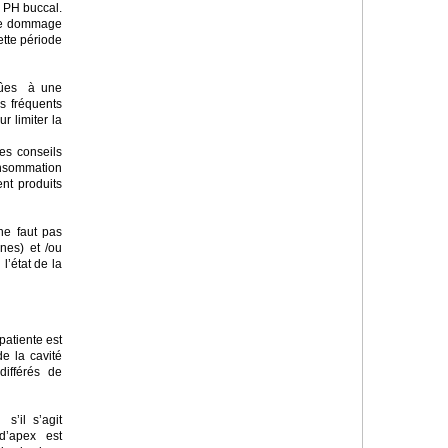
u PH buccal.
 de dommage
ette période
 dûes à une
s fréquents
r limiter la
es conseils
consommation
nt produits
 ne faut pas
nes) et /ou
l’état de la
patiente est
de la cavité
différés de
s’il s’agit
 d’apex est