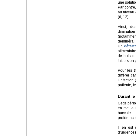
une soluti
Par contre
au niveau 
(6, 12).
Ainsi, des
diminution
(notamment
deminéralis
Un
détart
alimentaire
de boisson
laitiers en 
Pour les t
différer c
l’infection
patiente, l
Durant le
Cette pério
en meilleu
buccale : 
préférence
Il en est
d’urgence