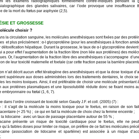
rmi les examens radiographiques formellement contre-indiqués pendant la 
ialographique des glandes salivaires, car l’iode provoque une insuffisance t
e de la mort du fœtus par asphyxie (2,5).
ÉSIE ET GROSSESSE
lécule choisir ?
ans la circulation sanguine, les molécules anesthésiques sont fixées par des protéi
s et plus précisément : α-l glycoprotéine (pour les anesthésiques à fonction amide
 détoxification hépatique. Durant la grossesse, le taux de α-l glycoprotéine devien
ui a pour effet l’augmentation de la fraction libre (non liée aux protéines) des molé
ues. Or, l’augmentation de la fraction libre des anesthésiques s’accompagne d’un
n de leur toxicité maternelle et foetale (car cette fraction passe la barrière placenta
’on n’ait décrit aucun effet tératogène des anesthésiques et que la dose toxique d
ment supérieure aux doses administrées lors des traitements dentaires, le choix se
es les moins toxiques. Ainsi, il est préférable de choisir une molécule présentant à
son aux protéines plasmatiques et une liposolubilité réduite donc se fixant moins 
 embryonnaire ou fœtal (1, 6, 7).
e dans l’ordre croissant de toxicité selon Gaudy J.F. et coll. (2005) (7) :
ne : il s’agit de la molécule la moins toxique pour le foetus, en raison de son fa
centaire (< 25 %) ; ce qui en fait la molécule de choix chez la femme enceinte ;
r la lidocaine : avec un taux de passage placentaire autour de 55 % ;
acaine présente un risque de toxicité cardiaque pour le foetus, elle ne peu
 qu’à faibles doses pour limiter ce risque, on préfère de ce fait les molécules préc
ocaine (association de lidocaine et spartéine) est associée à un risque d’a
;