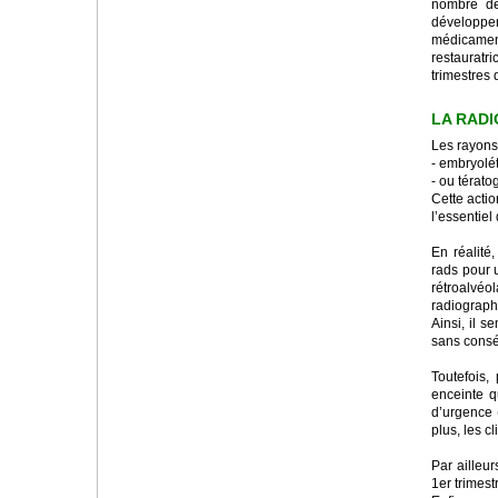
nombre de 
développ
médicament
restauratr
trimestres 
LA RADI
Les rayons 
- embryolét
- ou térato
Cette acti
l’essentiel
En réalité
rads pour u
rétroalvéol
radiographi
Ainsi, il 
sans conséq
Toutefois,
enceinte q
d’urgence 
plus, les c
Par ailleu
1er trimestr