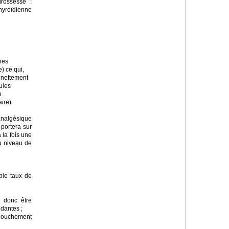
grossesse :
hyroïdienne
nes
) ce qui,
t nettement
cules
e
ire).
’analgésique
 portera sur
 la fois une
au niveau de
ible taux de
t donc être
édantes ;
ccouchement