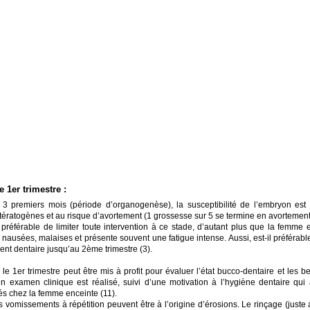
 1er trimestre :
 3 premiers mois (période d’organogenèse), la susceptibilité de l’embryon est
 tératogènes et au risque d’avortement (1 grossesse sur 5 se termine en avortemen
c préférable de limiter toute intervention à ce stade, d’autant plus que la femme 
 nausées, malaises et présente souvent une fatigue intense. Aussi, est-il préférable
ment dentaire jusqu’au 2ème trimestre (3).
 le 1er trimestre peut être mis à profit pour évaluer l’état bucco-dentaire et les b
Un examen clinique est réalisé, suivi d’une motivation à l’hygiène dentaire qui
tés chez la femme enceinte (11).
es vomissements à répétition peuvent être à l’origine d’érosions. Le rinçage (juste