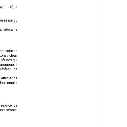
cyanose) et
grossesse du
a lidocaine
de solution
nstricteur,
utérines qui
hénomène, il
préférer une
affecter de
 leur emploi
e séance de
 une séance