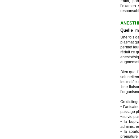
Enfin, pa
l’examen s
responsabl
ANESTH
Quelle mo
Une fois d
plasmatique
permet leur
réduit ce q
anesthésiq
augmentatio
Bien que l
soit nette
les molécul
forte liai
l’organisme
On distingu
• l’articai
passage pla
• suivie pa
• la bupiv
administrée
• la spart
prématuré 