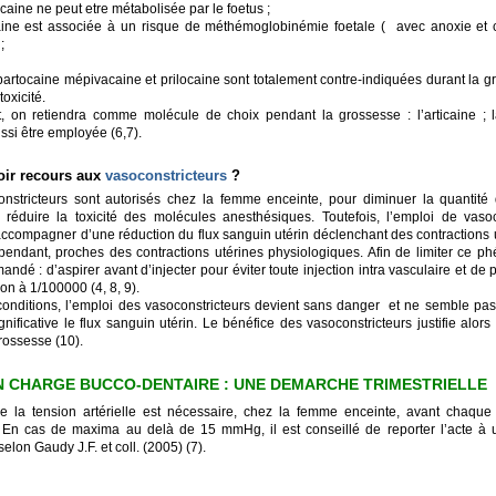
caine ne peut etre métabolisée par le foetus ;
caine est associée à un risque de méthémoglobinémie foetale ( avec anoxie et 
;
spartocaine mépivacaine et prilocaine sont totalement contre-indiquées durant la 
toxicité.
, on retiendra comme molécule de choix pendant la grossesse : l’articaine ; l
ssi être employée (6,7).
voir recours aux
vasoconstricteurs
?
nstricteurs sont autorisés chez la femme enceinte, pour diminuer la quantité 
t réduire la toxicité des molécules anesthésiques. Toutefois, l’emploi de vasoco
’accompagner d’une réduction du flux sanguin utérin déclenchant des contractions 
ependant, proches des contractions utérines physiologiques. Afin de limiter ce p
ndé : d’aspirer avant d’injecter pour éviter toute injection intra vasculaire et de 
on à 1/100000 (4, 8, 9).
onditions, l’emploi des vasoconstricteurs devient sans danger et ne semble pas 
nificative le flux sanguin utérin. Le bénéfice des vasoconstricteurs justifie alors
rossesse (10).
N CHARGE BUCCO-DENTAIRE : UNE DEMARCHE TRIMESTRIELLE
e la tension artérielle est nécessaire, chez la femme enceinte, avant chaqu
. En cas de maxima au delà de 15 mmHg, il est conseillé de reporter l’acte à
selon Gaudy J.F. et coll. (2005) (7).