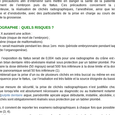
précautions afin d’intervenir sans mettre en danger la santé de la patient
ement de l’embryon puis du fœtus. Ces précautions concernent la pr
euse, la réalisation de clichés radiographiques, l’anesthésie, ainsi que l
ice et d’endodontie, avec des particularités de la prise en charge au cours des
de la grossesse.
OGRAPHIE : QUELS RISQUES ?
X auraient une action :
hale (risque de mort de l’embryon) ;
gène (risque de malformations).
on serait maximale pendant les deux 1ers mois (période embryonnaire pendant laqu
 de l’organogenèse).
, l’exposition du fœtus serait de 0,004 rads pour une radiographie du crâne est
n bilan dentaire rétro-alvéolaire réalisé sous protection par un tablier plombé. Po
aire la dose délivrée (50 mgrays) serait 500 fois inférieure à la dose limite et la d
e panoramique serait 50 fois inférieure (1).
semblerait que la prise d’un ou de plusieurs clichés en intra buccal ou même en ex
uence pour le fœtus, car l’irradiation est très faible et la source éloignée du bassin
 par mesure de sécurité, la prise de clichés radiographiques n’est justifiée ch
ue lorsqu’elle est absolument nécessaire au diagnostic ou au traitement notam
(
pulpite dentaire
aigue, parodontite apicale aigue débutante, installée, abcédée, ce
lichés sont obligatoirement réalisés sous protection par un tablier plombé.
rs, il convient de reporter les examens radiographiques à chaque fois que possibl
e (3, 4).