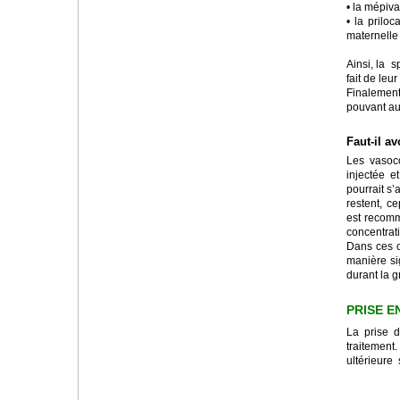
• la mépiva
• la prilo
maternelle 
Ainsi, la 
fait de leur 
Finalement
pouvant au
Faut-il a
Les vasoco
injectée e
pourrait s
restent, c
est recomma
concentrati
Dans ces c
manière sig
durant la g
PRISE E
La prise d
traitement
ultérieure 