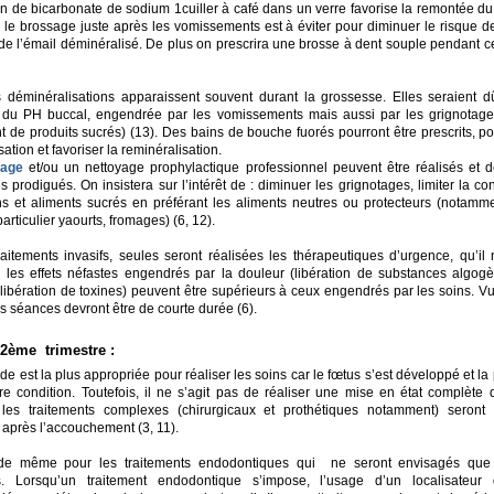
on de bicarbonate de sodium 1cuiller à café dans un verre favorise la remontée d
, le brossage juste après les vomissements est à éviter pour diminuer le risque
de l’émail déminéralisé. De plus on prescrira une brosse à dent souple pendant c
 déminéralisations apparaissent souvent durant la grossesse. Elles seraient
 du PH buccal, engendrée par les vomissements mais aussi par les grignotage
 de produits sucrés) (13). Des bains de bouche fuorés pourront être prescrits, pou
ation et favoriser la reminéralisation.
rage
et/ou un nettoyage prophylactique professionnel peuvent être réalisés et d
s prodigués. On insistera sur l’intérêt de : diminuer les grignotages, limiter la 
s et aliments sucrés en préférant les aliments neutres ou protecteurs (notamme
particulier yaourts, fromages) (6, 12).
raitements invasifs, seules seront réalisées les thérapeutiques d’urgence, qu’il
ar les effets néfastes engendrés par la douleur (libération de substances algogè
 (libération de toxines) peuvent être supérieurs à ceux engendrés par les soins. Vu 
es séances devront être de courte durée (6).
 2ème trimestre :
de est la plus appropriée pour réaliser les soins car le fœtus s’est développé et la 
re condition. Toutefois, il ne s’agit pas de réaliser une mise en état complète 
les traitements complexes (chirurgicaux et prothétiques notamment) seront 
 après l’accouchement (3, 11).
 de même pour les traitements endodontiques qui ne seront envisagés que 
s. Lorsqu’un traitement endodontique s’impose, l’usage d’un localisateur