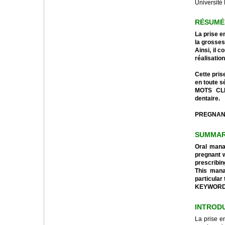
Universit
RÉSUMÉ
La prise e
la grosses
Ainsi, il 
réalisatio
Cette pris
en toute sé
MOTS CLES
dentaire.
PREGNAN
SUMMA
Oral manag
pregnant w
prescribin
This manag
particular
KEYWORDS 
INTROD
La prise e