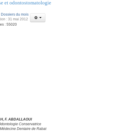
se et odontostomatologie
:
Dossiers du mois
tion : 31 mai 2012
ges : 55020
CH, F. ABDALLAOUI
Odontologie Conservatrice
 Médecine Dentaire de Rabat