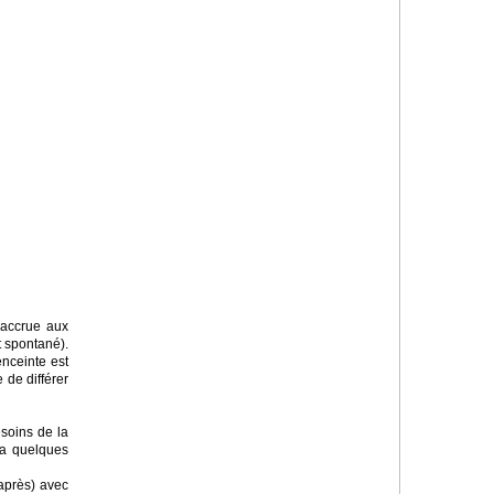
 accrue aux
t spontané).
enceinte est
 de différer
esoins de la
 a quelques
 après) avec