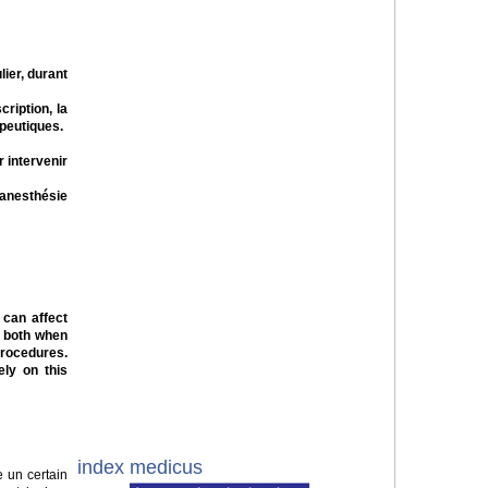
ier, durant
ription, la
apeutiques.
 intervenir
anesthésie
 can affect
s both when
procedures.
ely on this
index medicus
 un certain