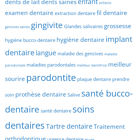
enfant
dents de lait
dents saines
enfants
examen dentaire
fil dentaire
extraction dentaire
gingivite
grossesse
Glandes salivaires
gencives saines
implant
hygiène dentaire
hygiène bucco-dentaire
dentaire
langue
maladie des gencives
maladie
meilleur
maladies parodontales
parodontale
meilleur dentifrice
parodontite
sourire
plaque dentaire
prendre
santé bucco-
prothèse dentaire
soin
Salive
soins
dentaire
santé dentaire
dentaires
Tartre dentaire
Traitement
orthodontique
urgence dentaire
étude