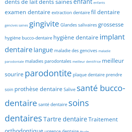
enfant
dents de lait
dents saines
enfants
examen dentaire
fil dentaire
extraction dentaire
gingivite
grossesse
Glandes salivaires
gencives saines
implant
hygiène dentaire
hygiène bucco-dentaire
dentaire
langue
maladie des gencives
maladie
meilleur
maladies parodontales
parodontale
meilleur dentifrice
parodontite
sourire
plaque dentaire
prendre
santé bucco-
prothèse dentaire
soin
Salive
soins
dentaire
santé dentaire
dentaires
Tartre dentaire
Traitement
orthodontique
urgence dentaire
étude