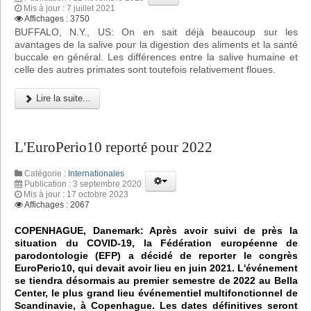
Mis à jour : 7 juillet 2021
Affichages : 3750
BUFFALO, N.Y., US: On en sait déjà beaucoup sur les
avantages de la salive pour la digestion des aliments et la santé
buccale en général. Les différences entre la salive humaine et
celle des autres primates sont toutefois relativement floues.
Lire la suite...
L'EuroPerio10 reporté pour 2022
Catégorie :
Internationales
Publication : 3 septembre 2020
Mis à jour : 17 octobre 2023
Affichages : 2067
COPENHAGUE, Danemark: Après avoir suivi de près la
situation du COVID-19, la Fédération européenne de
parodontologie (EFP) a décidé de reporter le congrès
EuroPerio10, qui devait avoir lieu en juin 2021. L'événement
se tiendra désormais au premier semestre de 2022 au Bella
Center, le plus grand lieu événementiel multifonctionnel de
Scandinavie, à Copenhague. Les dates définitives seront