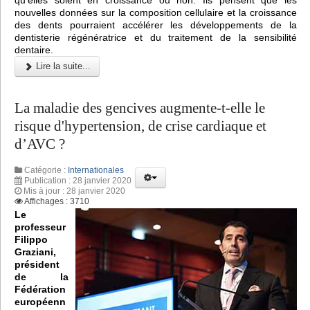
nouvelles données sur la composition cellulaire et la croissance
des dents pourraient accélérer les développements de la
dentisterie régénératrice et du traitement de la sensibilité
dentaire.
Lire la suite...
La maladie des gencives augmente-t-elle le
risque d'hypertension, de crise cardiaque et
d’AVC ?
Catégorie :
Internationales
Publication : 28 janvier 2020
Mis à jour : 28 janvier 2020
Affichages : 3710
Le
professeur
Filippo
Graziani,
président
de la
Fédération
européenn