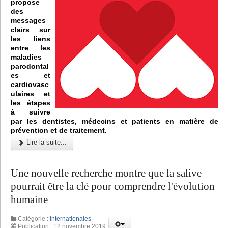
propose
des
messages
clairs sur
les liens
entre les
maladies
parodontal
es et
cardiovasc
ulaires et
les étapes
à suivre
par les dentistes, médecins et patients en matière de
prévention et de traitement.
Lire la suite...
Une nouvelle recherche montre que la salive
pourrait être la clé pour comprendre l'évolution
humaine
Catégorie :
Internationales
Publication : 12 novembre 2019