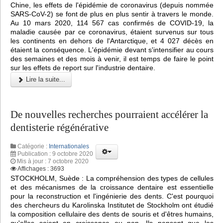
Chine, les effets de l'épidémie de coronavirus (depuis nommée
SARS-CoV-2) se font de plus en plus sentir à travers le monde.
Au 10 mars 2020, 114 567 cas confirmés de COVID-19, la
maladie causée par ce coronavirus, étaient survenus sur tous
les continents en dehors de l'Antarctique, et 4 027 décès en
étaient la conséquence. L'épidémie devant s'intensifier au cours
des semaines et des mois à venir, il est temps de faire le point
sur les effets de report sur l'industrie dentaire.
Lire la suite...
De nouvelles recherches pourraient accélérer la
dentisterie régénérative
Catégorie :
Internationales
Publication : 9 octobre 2020
Mis à jour : 7 octobre 2020
Affichages : 3693
STOCKHOLM, Suède : La compréhension des types de cellules
et des mécanismes de la croissance dentaire est essentielle
pour la reconstruction et l'ingénierie des dents. C'est pourquoi
des chercheurs du Karolinska Institutet de Stockholm ont étudié
la composition cellulaire des dents de souris et d'êtres humains,
qu'elles soient en croissance ou non. Ils pensent que les