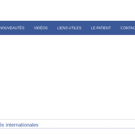
NOUVEAUTÉS
VIDÉOS
LIENS UTILES
LE PATIENT
CONTA
és internationales