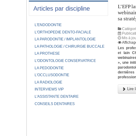
L’EFP la
Articles par discipline
webinair
sa strat
L'ENDODONTIE
Catégori
L'ORTHOPEDIE DENTO-FACIALE
Publica
Mis à jo
LA PARODONTIE / IMPLANTOLOGIE
Affichag
LA PATHOLOGIE / CHIRURGIE BUCCALE
Les profe
et Iain C
LA PROTHESE
webinaires
L'ODONTOLOGIE CONSERVATRICE
», une ini
parodonto
LA PEDODONTIE
dernièr
L'OCCLUSODONTIE
profession
LA RADIOLOGIE
Lire l
INTERVIEWS VIP
L'ASSISTANTE DENTAIRE
CONSEILS DENTAIRES