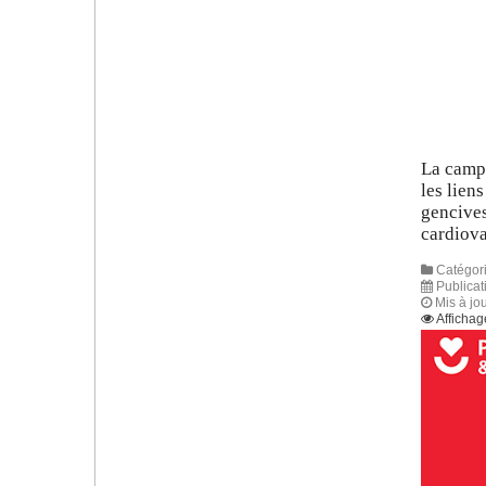
La camp
les lien
gencives
cardiova
Catégori
Publicat
Mis à jo
Affichag