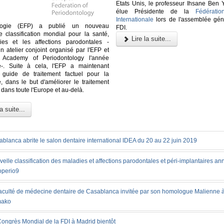
Etats Unis, le professeur Ihsane Ben 
élue Présidente de la
Fédératio
Internationale
lors de l'assemblée gén
ologie (EFP) a publié un nouveau
FDI.
 classification mondial pour la santé,
Lire la suite...
ies et les affections parodontales -
un atelier conjoint organisé par l'EFP et
n Academy of Periodontology l'année
e-. Suite à cela, l'EFP a maintenant
 guide de traitement factuel pour la
e, dans le but d'améliorer le traitement
dans toute l'Europe et au-delà.
a suite...
blanca abrite le salon dentaire international IDEA du 20 au 22 juin 2019
elle classification des maladies et affections parodontales et péri-implantaires a
operio9
faculté de médecine dentaire de Casablanca invitée par son homologue Malienne 
ako
ongrès Mondial de la FDI à Madrid bientôt