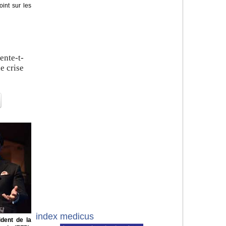
oint sur les
ente-t-
de crise
index medicus
ident de la