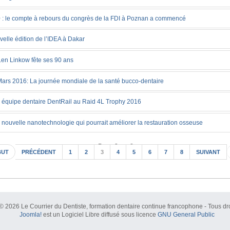
 : le compte à rebours du congrès de la FDI à Poznan a commencé
elle édition de l’IDEA à Dakar
Len Linkow fête ses 90 ans
ars 2016: La journée mondiale de la santé bucco-dentaire
 équipe dentaire DentRail au Raid 4L Trophy 2016
nouvelle nanotechnologie qui pourrait améliorer la restauration osseuse
Page 3 sur 8
BUT
PRÉCÉDENT
1
2
3
4
5
6
7
8
SUIVANT
© 2026 Le Courrier du Dentiste, formation dentaire continue francophone - Tous dro
Joomla!
est un Logiciel Libre diffusé sous licence
GNU General Public