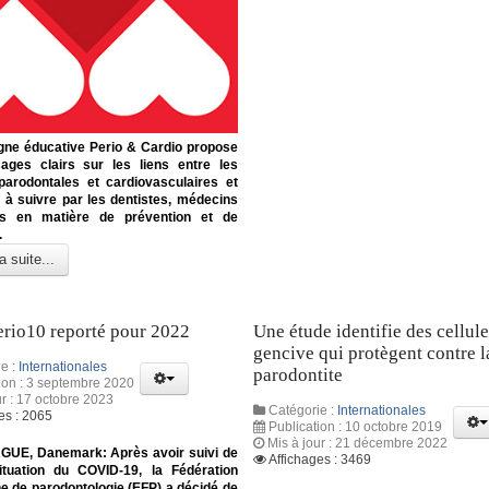
ne éducative Perio & Cardio propose
ges clairs sur les liens entre les
parodontales et cardiovasculaires et
 à suivre par les dentistes, médecins
ts en matière de prévention et de
.
a suite...
erio10 reporté pour 2022
Une étude identifie des cellule
gencive qui protègent contre l
e :
Internationales
parodontite
ion : 3 septembre 2020
ur : 17 octobre 2023
Catégorie :
Internationales
es : 2065
Publication : 10 octobre 2019
Mis à jour : 21 décembre 2022
E, Danemark: Après avoir suivi de
Affichages : 3469
ituation du COVID-19, la Fédération
e de parodontologie (EFP) a décidé de