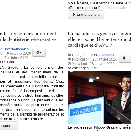
mois à venir, il est temps de faire le p
effets de report sur l'industrie dentaire.
Lire la suite...
lles recherches pourraient
La maladie des gencives augm
r la dentisterie régénérative
elle le risque d'hypertension, 
cardiaque et d’AVC ?
e :
Internationales
ion : 9 octobre 2020
Catégorie :
Internationales
ur : 7 octobre 2020
Publication : 28 janvier 2020
es : 3690
Mis à jour : 28 janvier 2020
M, Suède : La compréhension des
Affichages : 3709
 cellules et des mécanismes de la
e dentaire est essentielle pour la
tion et l'ingénierie des dents. C'est
es chercheurs du Karolinska Institutet
lm ont étudié la composition cellulaire
de souris et d'êtres humains, qu'elles
croissance ou non. Ils pensent que les
données sur la composition cellulaire et
nce des dents pourraient accélérer les
ents de la dentisterie régénératrice et
nt de la sensibilité dentaire.
a suite...
Le professeur Filippo Graziani, prés