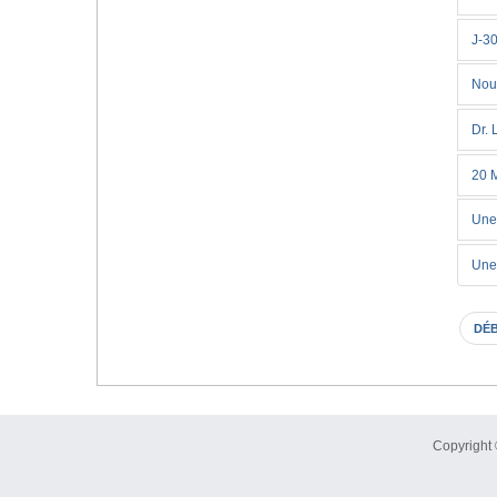
J-30
Nouv
Dr. 
20 M
Une
Une 
DÉ
Copyright 