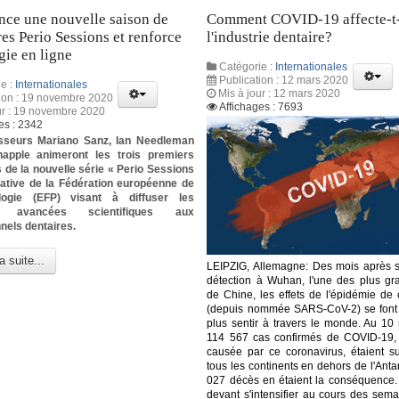
nce une nouvelle saison de
Comment COVID-19 affecte-t-
es Perio Sessions et renforce
l'industrie dentaire?
égie en ligne
Catégorie :
Internationales
Publication : 12 mars 2020
e :
Internationales
Mis à jour : 12 mars 2020
tion : 19 novembre 2020
Affichages : 7693
ur : 19 novembre 2020
es : 2342
sseurs Mariano Sanz, Ian Needleman
happle animeront les trois premiers
 de la nouvelle série « Perio Sessions
tiative de la Fédération européenne de
logie (EFP) visant à diffuser les
es avancées scientifiques aux
nels dentaires.
a suite...
LEIPZIG, Allemagne: Des mois après 
détection à Wuhan, l'une des plus gra
de Chine, les effets de l'épidémie de 
(depuis nommée SARS-CoV-2) se font
plus sentir à travers le monde. Au 10
114 567 cas confirmés de COVID-19,
causée par ce coronavirus, étaient s
tous les continents en dehors de l'Antar
027 décès en étaient la conséquence.
devant s'intensifier au cours des sema