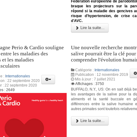
Fédération européenne de parodontol
braque les projecteurs sur la paro
répond si la maladie des gencives 
risque d'hypertension, de crise ca
d'AVC.
Lire la suite...
agne Perio & Cardio souligne
Une nouvelle recherche montr
s entre les maladies des
salive pourrait être la clé pour
 et les maladies
comprendre l'évolution humai
sculaires
Catégorie :
Internationales
Publication : 12 novembre 2019
e :
Internationales
Mis à jour : 7 juillet 2021
ion : 22 septembre 2020
Affichages : 3750
ur : 22 septembre 2020
BUFFALO, N.Y., US: On en sait déjà b
es : 2649
les avantages de la salive pour la di
aliments et la santé buccale en gé
différences entre la salive humaine e
autres primates sont toutefois relativeme
Lire la suite...