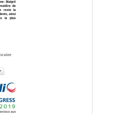
ne: Malgré
 matière de
te reste la
ents, ainsi
se la plus
rocaine
ancisco aux