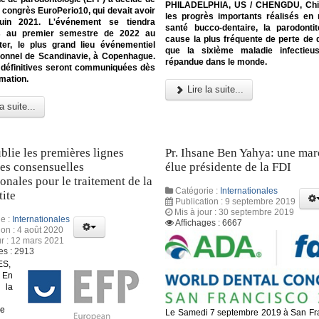
PHILADELPHIA, US / CHENGDU, Chi
e congrès EuroPerio10, qui devait avoir
les progrès importants réalisés en
juin 2021. L'événement se tiendra
santé bucco-dentaire, la parodonti
s au premier semestre de 2022 au
cause la plus fréquente de perte de d
ter, le plus grand lieu événementiel
que la sixième maladie infectieu
tionnel de Scandinavie, à Copenhague.
répandue dans le monde.
 définitives seront communiquées dès
rmation.
Lire la suite...
a suite...
blie les premières lignes
Pr. Ihsane Ben Yahya: une ma
ces consensuelles
élue présidente de la FDI
ionales pour le traitement de la
Catégorie :
Internationales
ite
Publication : 9 septembre 2019
Mis à jour : 30 septembre 2019
e :
Internationales
Affichages : 6667
ion : 4 août 2020
ur : 12 mars 2021
es : 2913
S,
 En
la
ne
Le Samedi 7 septembre 2019 à San Fr