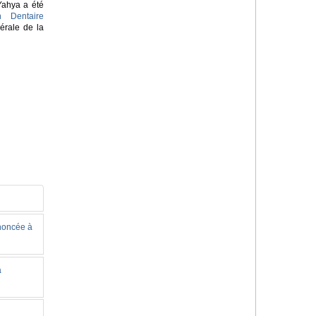
Yahya a été
n Dentaire
érale de la
nnoncée à
à