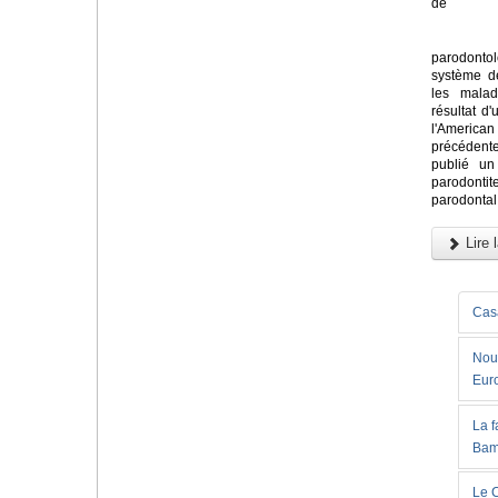
de
parodont
système de
les malad
résultat d'
l'America
précédent
publié un
parodontit
parodontal 
Lire l
Casa
Nouv
Eur
La 
Bam
Le C