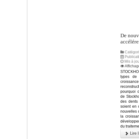
De nouve
accélére
Catégori
Publicat
Mis à jo
Affichag
STOCKHOL
types de
croissanc
reconstruc
pourquoi d
de Stockho
des dents 
soient en 
nouvelles 
la croissa
développem
du traiteme
Lire l