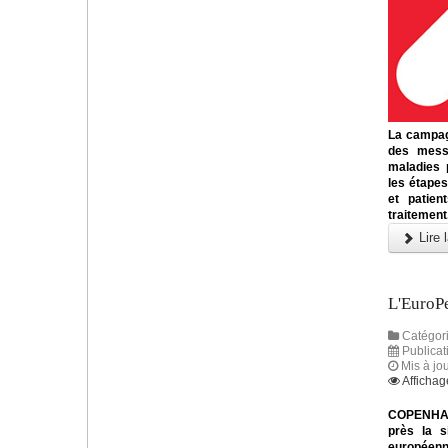
La campag
des messa
maladies 
les étapes
et patien
traitement
Lire l
L'EuroP
Catégori
Publicat
Mis à jo
Affichag
COPENHAGU
près la s
européenn