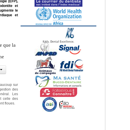
ogie (EFP),
dontite et
augmente le
rdiaque et
e que la
ne
eaucoup sur
gestion des
néral. Les
t celle des
nt floues.