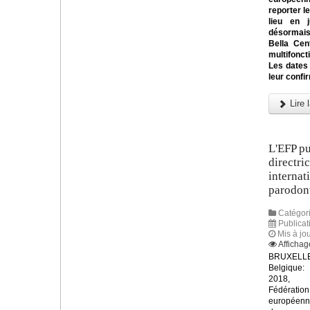
reporter l
lieu en 
désormai
Bella Cen
multifonc
Les dates
leur confi
Lire l
L'EFP pu
directri
internat
parodont
Catégori
Publicat
Mis à jo
Affichag
BRUXELLE
Belgique:
2018, 
Fédération
européen