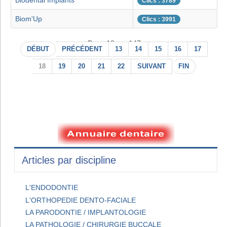
Biodental Implants
Clics : 3789
Biom'Up
Clics : 3991
Page 18 sur 147
DÉBUT
PRÉCÉDENT
13
14
15
16
17
18
19
20
21
22
SUIVANT
FIN
Articles par discipline
L'ENDODONTIE
L'ORTHOPEDIE DENTO-FACIALE
LA PARODONTIE / IMPLANTOLOGIE
LA PATHOLOGIE / CHIRURGIE BUCCALE