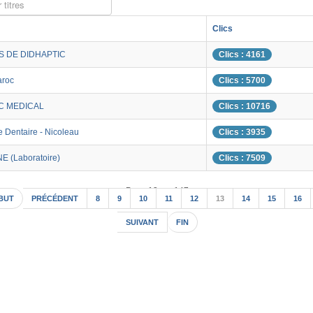
 titres
Clics
 DE DIDHAPTIC
Clics : 4161
aroc
Clics : 5700
C MEDICAL
Clics : 10716
e Dentaire - Nicoleau
Clics : 3935
NE (Laboratoire)
Clics : 7509
Page 13 sur 147
BUT
PRÉCÉDENT
8
9
10
11
12
13
14
15
16
SUIVANT
FIN