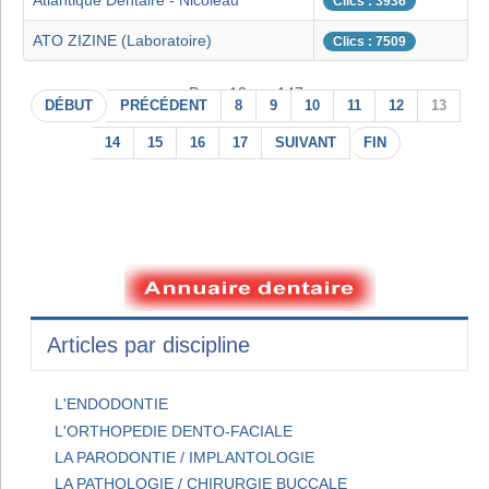
Atlantique Dentaire - Nicoleau
Clics : 3936
ATO ZIZINE (Laboratoire)
Clics : 7509
Page 13 sur 147
DÉBUT
PRÉCÉDENT
8
9
10
11
12
13
14
15
16
17
SUIVANT
FIN
Articles par discipline
L'ENDODONTIE
L'ORTHOPEDIE DENTO-FACIALE
LA PARODONTIE / IMPLANTOLOGIE
LA PATHOLOGIE / CHIRURGIE BUCCALE