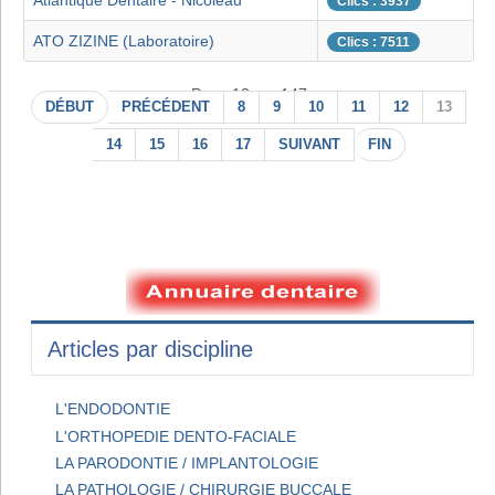
Atlantique Dentaire - Nicoleau
Clics : 3937
ATO ZIZINE (Laboratoire)
Clics : 7511
Page 13 sur 147
DÉBUT
PRÉCÉDENT
8
9
10
11
12
13
14
15
16
17
SUIVANT
FIN
Articles par discipline
L'ENDODONTIE
L'ORTHOPEDIE DENTO-FACIALE
LA PARODONTIE / IMPLANTOLOGIE
LA PATHOLOGIE / CHIRURGIE BUCCALE