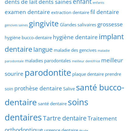
enfant
dents de lait
dents saines
enfants
examen dentaire
fil dentaire
extraction dentaire
gingivite
grossesse
Glandes salivaires
gencives saines
implant
hygiène dentaire
hygiène bucco-dentaire
dentaire
langue
maladie des gencives
maladie
meilleur
maladies parodontales
parodontale
meilleur dentifrice
parodontite
sourire
plaque dentaire
prendre
santé bucco-
prothèse dentaire
soin
Salive
soins
dentaire
santé dentaire
dentaires
Tartre dentaire
Traitement
orthodontique
urgence dentaire
étude