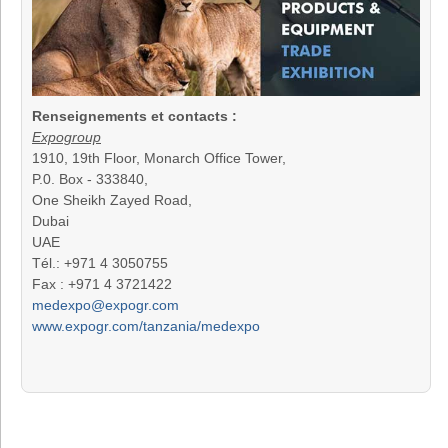
Renseignements et contacts :
Expogroup
1910, 19th Floor, Monarch Office Tower,
P.0. Box - 333840,
One Sheikh Zayed Road,
Dubai
UAE
Tél.: +971 4 3050755
Fax : +971 4 3721422
medexpo@expogr.com
www.expogr.com/tanzania/medexpo