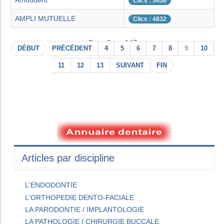
Amoudent
Clics : 5456
AMPLI MUTUELLE
Clics : 4832
Page 9 sur 147
DÉBUT
PRÉCÉDENT
4
5
6
7
8
9
10
11
12
13
SUIVANT
FIN
Articles par discipline
L'ENDODONTIE
L'ORTHOPEDIE DENTO-FACIALE
LA PARODONTIE / IMPLANTOLOGIE
LA PATHOLOGIE / CHIRURGIE BUCCALE