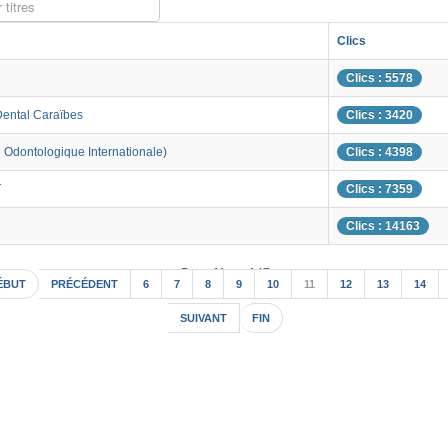
 titres
Clics
Clics : 5578
Dental Caraïbes
Clics : 3420
 Odontologique Internationale)
Clics : 4398
T
Clics : 7359
Clics : 14163
Page 11 sur 147
ÉBUT
PRÉCÉDENT
6
7
8
9
10
11
12
13
14
SUIVANT
FIN