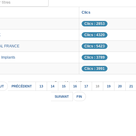
 titres
Clics
Clics : 2853
K
Clics : 4320
AL FRANCE
Clics : 5423
 Implants
Clics : 3789
Clics : 3991
Page 18 sur 147
UT
PRÉCÉDENT
13
14
15
16
17
18
19
20
21
SUIVANT
FIN