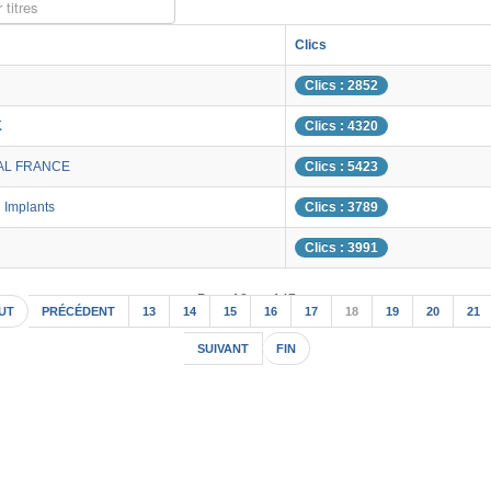
 titres
Clics
Clics : 2852
K
Clics : 4320
AL FRANCE
Clics : 5423
 Implants
Clics : 3789
Clics : 3991
Page 18 sur 147
UT
PRÉCÉDENT
13
14
15
16
17
18
19
20
21
SUIVANT
FIN