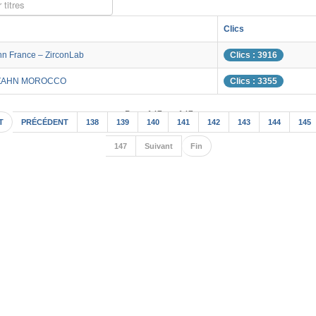
 titres
Clics
hn France – ZirconLab
Clics : 3916
ZAHN MOROCCO
Clics : 3355
Page 147 sur 147
T
PRÉCÉDENT
138
139
140
141
142
143
144
145
147
Suivant
Fin