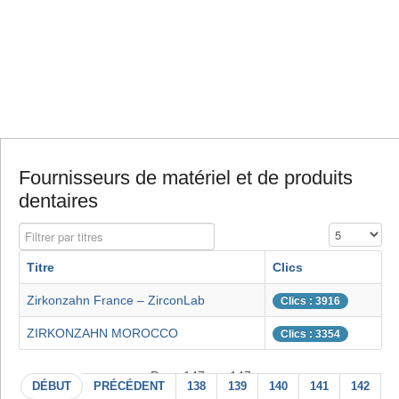
Fournisseurs de matériel et de produits
dentaires
Filtrer par titres
Affichage #
Titre
Clics
Zirkonzahn France – ZirconLab
Clics : 3916
ZIRKONZAHN MOROCCO
Clics : 3354
Page 147 sur 147
DÉBUT
PRÉCÉDENT
138
139
140
141
142