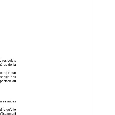
utres volets
méros de la
aces ( tenue
tisepsie des
position au
sures autres
dire qu’elle
ffisamment