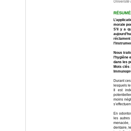
Université 
RÉSUMÉ
L’applicat
morale pou
S’il y a 
aujourd’h
réclament 
l’instrume
Nous trait
l’hygiène 
dans les p
Mots clés 
Immunopré
Durant ces
lesquels le
Il est in
potentiell
moins négl
s’effectue
En odontos
les autres
menacée, r
dentaire, l