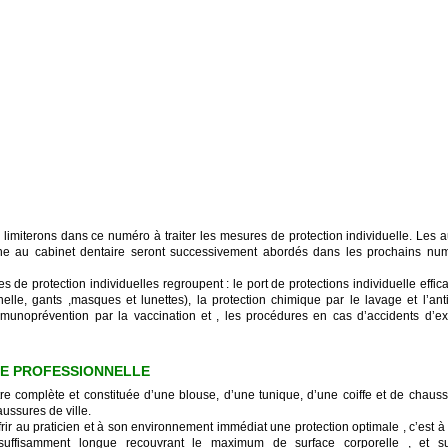
limiterons dans ce numéro à traiter les mesures de protection individuelle. Les a
ne au cabinet dentaire seront successivement abordés dans les prochains nu
 de protection individuelles regroupent : le port de protections individuelle effic
nelle, gants ,masques et lunettes), la protection chimique par le lavage et l’an
mmunoprévention par la vaccination et , les procédures en cas d’accidents d’ex
UE PROFESSIONNELLE
être complète et constituée d’une blouse, d’une tunique, d’une coiffe et de chaus
ussures de ville.
ffrir au praticien et à son environnement immédiat une protection optimale , c’est à 
 suffisamment longue recouvrant le maximum de surface corporelle , et su