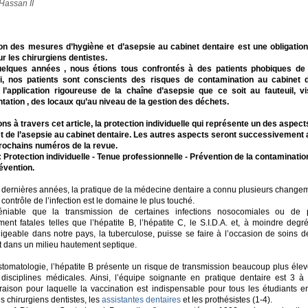
Hassan II
ion des mesures d’hygiène et d’asepsie au cabinet dentaire est une obligation
r les chirurgiens dentistes.
quelques années , nous étions tous confrontés à des patients phobiques de 
ui, nos patients sont conscients des risques de contamination au cabinet d
l’application rigoureuse de la chaîne d’asepsie que ce soit au fauteuil, v
ntation , des locaux qu’au niveau de la gestion des déchets.
ons à travers cet article, la protection individuelle qui représente un des aspect
et de l’asepsie au cabinet dentaire. Les autres aspects seront successivement
rochains numéros de la revue.
: Protection individuelle - Tenue professionnelle - Prévention de la contamination
vention.
 dernières années, la pratique de la médecine dentaire a connu plusieurs change
 contrôle de l’infection est le domaine le plus touché.
déniable que la transmission de certaines infections nosocomiales ou de 
ement fatales telles que l’hépatite B, l’hépatite C, le S.I.D.A. et, à moindre deg
igeable dans notre pays, la tuberculose, puisse se faire à l’occasion de soins d
nt dans un milieu hautement septique.
tomatologie, l’hépatite B présente un risque de transmission beaucoup plus éle
 disciplines médicales. Ainsi, l’équipe soignante en pratique dentaire est 3 à 
aison pour laquelle la vaccination est indispensable pour tous les étudiants 
es chirurgiens dentistes, les
assistantes dentaires
et les prothésistes (1-4).