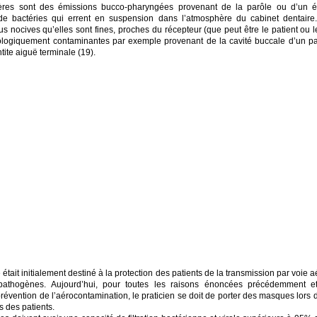
ères sont des émissions bucco-pharyngées provenant de la parôle ou d’un 
e bactéries qui errent en suspension dans l’atmosphère du cabinet dentaire.
us nocives qu’elles sont fines, proches du récepteur (que peut être le patient ou le
ologiquement contaminantes par exemple provenant de la cavité buccale d’un pati
ite aiguë terminale (19).
tait initialement destiné à la protection des patients de la transmission par voie 
 pathogènes. Aujourd’hui, pour toutes les raisons énoncées précédemment 
prévention de l’aérocontamination, le praticien se doit de porter des masques lors
s des patients.