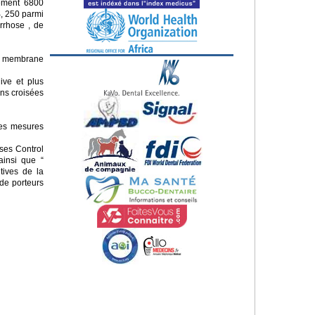
vement 6800
B, 250 parmi
irrhose , de
la membrane
live et plus
ons croisées
des mesures
ses Control
ainsi que “
tives de la
 de porteurs