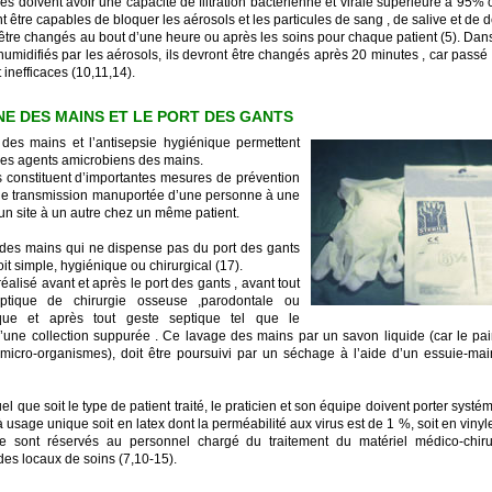
 doivent avoir une capacité de filtration bactérienne et virale supérieure à 95% c’
nt être capables de bloquer les aérosols et les particules de sang , de salive et de d
 être changés au bout d’une heure ou après les soins pour chaque patient (5). Dans
 humidifiés par les aérosols, ils devront être changés après 20 minutes , car passé c
inefficaces (10,11,14).
NE DES MAINS ET LE PORT DES GANTS
des mains et l’antisepsie hygiénique permettent
 les agents amicrobiens des mains.
ls constituent d’importantes mesures de prévention
de transmission manuportée d’une personne à une
un site à un autre chez un même patient.
des mains qui ne dispense pas du port des gants
oit simple, hygiénique ou chirurgical (17).
e réalisé avant et après le port des gants , avant tout
ptique de chirurgie osseuse ,parodontale ou
que et après tout geste septique tel que le
’une collection suppurée . Ce lavage des mains par un savon liquide (car le pa
s micro-organismes), doit être poursuivi par un séchage à l’aide d’un essuie-ma
el que soit le type de patient traité, le praticien et son équipe doivent porter syst
 usage unique soit en latex dont la perméabilité aux virus est de 1 %, soit en vinyl
 sont réservés au personnel chargé du traitement du matériel médico-chiru
 des locaux de soins (7,10-15).