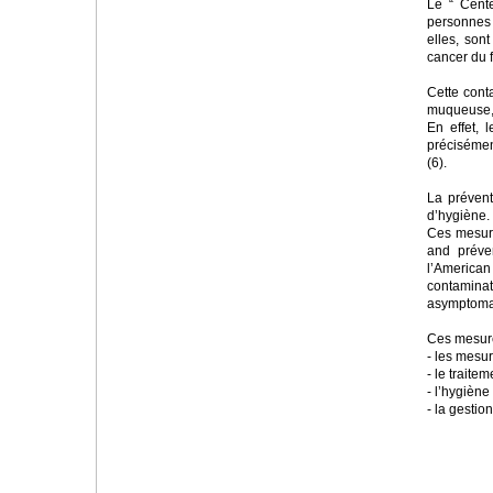
Le “ Cent
personnes t
elles, son
cancer du f
Cette cont
muqueuse, 
En effet, 
précisément
(6).
La prévent
d’hygiène.
Ces mesure
and préven
l’American
contaminat
asymptomat
Ces mesure
- les mesur
- le traite
- l’hygiène 
- la gestio