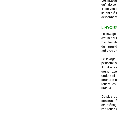
Les masques
qu’il doive
Ils doivent
ils ont été
deviennent 
L’HYGIÈ
Le lavage 
d’éliminer
De plus, i
du risque 
autre ou d’
Le lavage 
peut être s
Il doit êtr
geste ase
endodonti
drainage d
retient le
unique.
De plus, qu
des gants à
de ménage
l’entretien