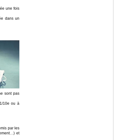
gée une fois
tée dans un
ne sont pas
 1/10e ou à
émis par les
ssement…) et