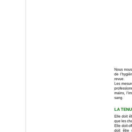
Nous nous 
de l’hygiè
revue.
Les mesures
profession
mains, l’i
sang.
LA TEN
Elle doit 
que les cha
Elle doit o
doit être