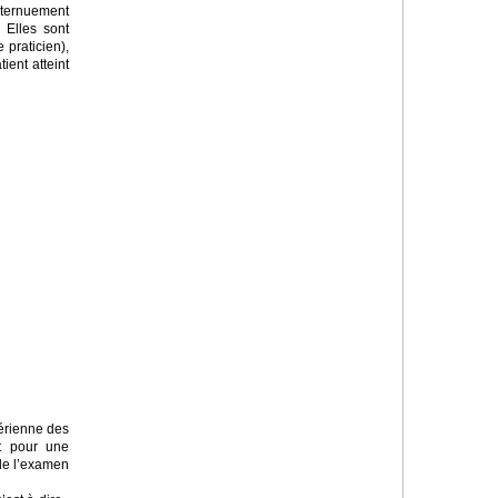
éternuement
 Elles sont
 praticien),
ent atteint
aérienne des
et pour une
 de l’examen