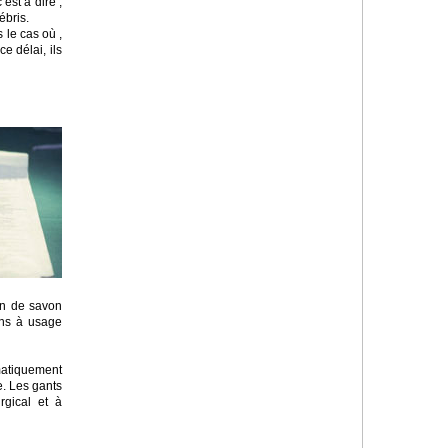
est à dire ,
ébris.
 le cas où ,
e délai, ils
in de savon
ins à usage
ématiquement
e. Les gants
rgical et à