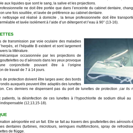
 aux liquides que sont le sang, la salive et les projections.
rofessionnelle ne doit être portée que dans l’enceinte du cabinet dentaire, chan
non une fois souillée, et lavée de préférence au cabinet dentaire.
 nettoyage est réalisé à domicile , la tenue professionnelle doit être transpor
rméable et lavée isolément à l’aide d’un détergent et l’eau à 90° (13-16).
NETTES
s de transmission par voie oculaire des maladies
l’herpès, et l’hépatite B existent et sont largement
avers la littérature.
on mécanique occasionnée par les projections de
e gouttelettes ou d’aérosols dans les yeux provoque
ne conjonctivite pouvant être à l’origine
ion de travail de 7 à 14 jours.
es de protection doivent être larges avec des bords
rrondis auxquels peuvent être adaptés des lunettes
ion. Ces derniers ne dispensent pas du port de lunettes de protection ,car ils 
 patients, la désinfection de ces lunettes à l’hypochlorite de sodium dilué au
t indispensable (12,13,15-18).
QUE
ation aéroportée est un fait. Elle se fait au travers des gouttelettes des aérosols 
ges dentaires (turbines, microtours, seringues multifonctions, spray de refroidi
ettes de flügge.