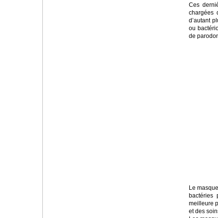
Ces derni
chargées d
d’autant pl
ou bactéri
de parodont
Le masque é
bactéries
meilleure 
et des soin