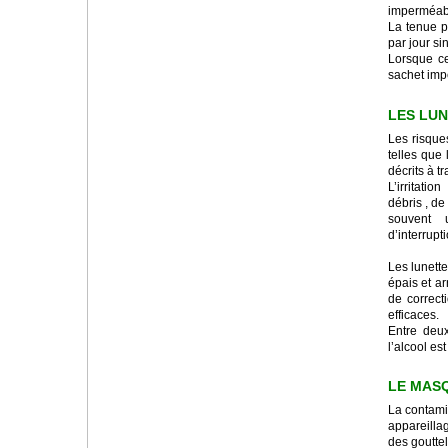
imperméable
La tenue p
par jour si
Lorsque ce
sachet impe
LES LU
Les risque
telles que 
décrits à tr
L’irritati
débris , d
souvent u
d’interrupt
Les lunett
épais et a
de correct
efficaces.
Entre deux
l’alcool es
LE MAS
La contamin
appareilla
des gouttel