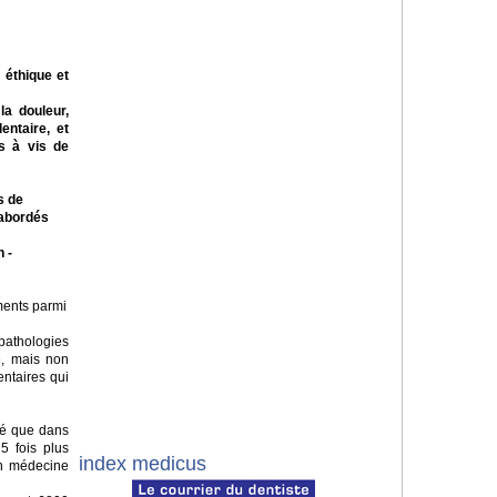
 éthique et
la douleur,
entaire, et
is à vis de
s de
 abordés
 -
ments parmi
pathologies
ré, mais non
entaires qui
vé que dans
5 fois plus
index medicus
en médecine