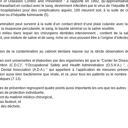
er of Diseases Control and Prevention ” a rapporté en 1992, qu’approximati
ravaillant en contact avec le sang, deviennent infectées par le virus de l’hépatite 
t hospitalisées pour des complications aiguës, 100 meurent soit, à la suite de c
oie ou d’hépatite fulminante (5).
amination peut survenir à la suite d’un contact direct d’une plaie cutanée avec 
la muqueuse percutanée, le sang, le liquide séminal ou la salive souillée.
le milieu dans lequel les chirurgiens dentistes interviennent , contient de la sa
, une mixture de salive et de sang, riche en virus pouvant être à l’origine d’infecti
ion de la contamination au cabinet dentaire repose sur la stricte observation 
s sont universelles et élaborées par des organismes tel que le “Center for Disea
tion (C.D.C)”, “l’Occupational Safety and Health Administration (O.S.H.A.) ”, 
 Dental Association (A.D.A.) ” qui appellent à l’application de mesures préven
ion aussi bien bactérienne que virale, et ce, pour tous les patients vu le nombre
iques (7-13).
s de prévention regroupent quatre points aussi importants les uns que les autres :
es de protection individuelle,
ment du matériel médico-chirurgical,
au fauteuil, et
n des déchets.