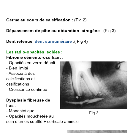
Germe au cours de calcification
: (Fig 2)
Dépassement de pâte ou obturation iatrogène
: (Fig 3)
Dent retenue,
dent surnuméraire
:( Fig 4)
Les radio-opacités isolées :
Fibrome cémento-ossifiant
:
- Opacités en verre dépoli
- Bien limité
- Associé à des
calcifications et
ossifications
- Croissance continue
Dysplasie fibreuse de
l’os
:
- Monostotique
Fig 3
- Opacités mouchetée au
sein d’un os soufflé + corticale amincie