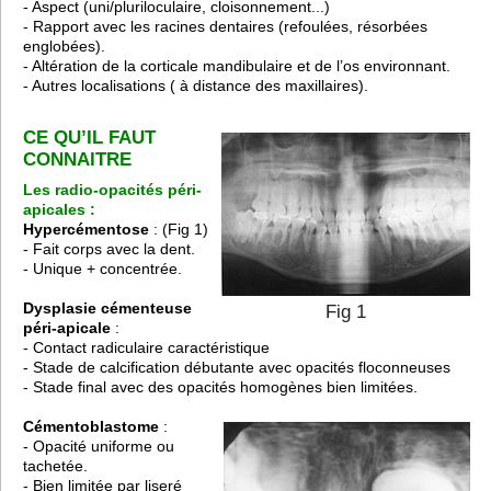
- Aspect (uni/pluriloculaire, cloisonnement...)
- Rapport avec les racines dentaires (refoulées, résorbées
englobées).
- Altération de la corticale mandibulaire et de l’os environnant.
- Autres localisations ( à distance des maxillaires).
CE QU’IL FAUT
CONNAITRE
Les radio-opacités péri-
apicales :
Hypercémentose
: (Fig 1)
- Fait corps avec la dent.
- Unique + concentrée.
Dysplasie cémenteuse
Fig 1
péri-apicale
:
- Contact radiculaire caractéristique
- Stade de calcification débutante avec opacités floconneuses
- Stade final avec des opacités homogènes bien limitées.
Cémentoblastome
:
- Opacité uniforme ou
tachetée.
- Bien limitée par liseré