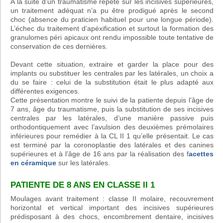
A la suite d’un traumatisme répété sur les incisives supérieures,
un traitement adéquat n’a pu être prodigué après le second
choc (absence du praticien habituel pour une longue période).
L’échec du traitement d’apéxification et surtout la formation des
granulomes péri apicaux ont rendu impossible toute tentative de
conservation de ces dernières.
Devant cette situation, extraire et garder la place pour des
implants ou substituer les centrales par les latérales, un choix a
du se faire : celui de la substitution était le plus adapté aux
différentes exigences.
Cette présentation montre le suivi de la patiente depuis l’âge de
7 ans, âge du traumatisme, puis la substitution de ses incisives
centrales par les latérales, d’une manière passive puis
orthodontiquement avec l’avulsion des deuxièmes prémolaires
inférieures pour remédier à la CL II 1 qu’elle présentait. Le cas
est terminé par la coronoplastie des latérales et des canines
supérieures et à l’âge de 16 ans par la réalisation des f
acettes
en céramique
sur les latérales.
PATIENTE DE 8 ANS EN CLASSE II 1
Moulages avant traitement : classe II molaire, recouvrement
horizontal et vertical important des incisives supérieures
prédisposant à des chocs, encombrement dentaire, incisives