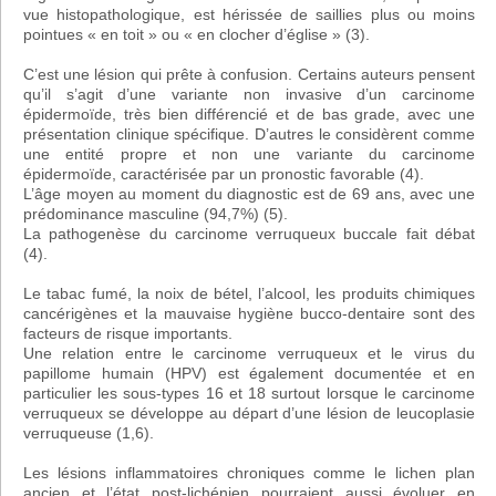
vue histopathologique, est hérissée de saillies plus ou moins
pointues « en toit » ou « en clocher d’église » (3).
C’est une lésion qui prête à confusion. Certains auteurs pensent
qu’il s’agit d’une variante non invasive d’un carcinome
épidermoïde, très bien différencié et de bas grade, avec une
présentation clinique spécifique. D’autres le considèrent comme
une entité propre et non une variante du carcinome
épidermoïde, caractérisée par un pronostic favorable (4).
L’âge moyen au moment du diagnostic est de 69 ans, avec une
prédominance masculine (94,7%) (5).
La pathogenèse du carcinome verruqueux buccale fait débat
(4).
Le tabac fumé, la noix de bétel, l’alcool, les produits chimiques
cancérigènes et la mauvaise hygiène bucco-dentaire sont des
facteurs de risque importants.
Une relation entre le carcinome verruqueux et le virus du
papillome humain (HPV) est également documentée et en
particulier les sous-types 16 et 18 surtout lorsque le carcinome
verruqueux se développe au départ d’une lésion de leucoplasie
verruqueuse (1,6).
Les lésions inflammatoires chroniques comme le lichen plan
ancien et l’état post-lichénien pourraient aussi évoluer en