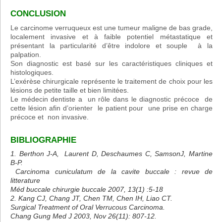
CONCLUSION
Le carcinome verruqueux est une tumeur maligne de bas grade,
localement invasive et à faible potentiel métastatique et
présentant la particularité d’être indolore et souple à la
palpation.
Son diagnostic est basé sur les caractéristiques cliniques et
histologiques.
L’exérèse chirurgicale représente le traitement de choix pour les
lésions de petite taille et bien limitées.
Le médecin dentiste a un rôle dans le diagnostic précoce de
cette lésion afin d’orienter le patient pour une prise en charge
précoce et non invasive.
BIBLIOGRAPHIE
1. Berthon J-A, Laurent D, Deschaumes C, SamsonJ, Martine
B-P.
Carcinoma cuniculatum de la cavite buccale : revue de
litterature
Méd buccale chirurgie buccale 2007, 13(1) :5-18
2. Kang CJ, Chang JT, Chen TM, Chen IH, Liao CT.
Surgical Treatment of Oral Verrucous Carcinoma.
Chang Gung Med J 2003, Nov 26(11): 807-12.