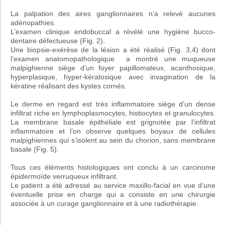
La palpation des aires ganglionnaires n’a relevé aucunes
adénopathies.
L’examen clinique endobuccal a révélé une hygiène bucco-
dentaire défectueuse (Fig. 2).
Une biopsie-exérèse de la lésion a été réalisé (Fig. 3,4) dont
l’examen anatomopathologique a montré une muqueuse
malpighienne siège d’un foyer papillomateux, acanthosique,
hyperplasique, hyper-kératosique avec invagination de la
kératine réalisant des kystes cornés.
Le derme en regard est très inflammatoire siège d’un dense
infiltrat riche en lymphoplasmocytes, histiocytes et granulocytes.
La membrane basale épithéliale est grignotée par l’infiltrat
inflammatoire et l’on observe quelques boyaux de cellules
malpighiennes qui s’isolent au sein du chorion, sans membrane
basale (Fig. 5).
Tous ces éléments histologiques ont conclu à un carcinome
épidermoïde verruqueux infiltrant.
Le patient a été adressé au service maxillo-facial en vue d’une
éventuelle prise en charge qui a consiste en une chirurgie
associée à un curage ganglionnaire et à une radiothérapie.