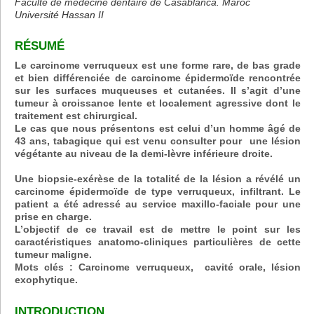
Faculté de médecine dentaire de Casablanca. Maroc
Université Hassan II
RÉSUMÉ
Le carcinome verruqueux est une forme rare, de bas grade
et bien différenciée de carcinome épidermoïde rencontrée
sur les surfaces muqueuses et cutanées. Il s’agit d’une
tumeur à croissance lente et localement agressive dont le
traitement est chirurgical.
Le cas que nous présentons est celui d’un homme âgé de
43 ans, tabagique qui est venu consulter pour une lésion
végétante au niveau de la demi-lèvre inférieure droite.
Une biopsie-exérèse de la totalité de la lésion a révélé un
carcinome épidermoïde de type verruqueux, infiltrant. Le
patient a été adressé au service maxillo-faciale pour une
prise en charge.
L’objectif de ce travail est de mettre le point sur les
caractéristiques anatomo-cliniques particulières de cette
tumeur maligne.
Mots clés : Carcinome verruqueux, cavité orale, lésion
exophytique.
INTRODUCTION