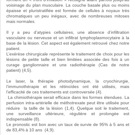
voisinage du plan musculaire. La couche basale plus ou moins
épaisse et pluristratifiée est formée de cellules à noyaux très
chromatiques un peu inégaux, avec de nombreuses mitoses
mais normales.
Il y a peu d’atypies cellulaires, une absence d’infiltration
vasculaire ou nerveuse et un infiltrat lymphoplasmocytaire à la
base de la lésion. Cet aspect est également retrouvé chez notre
patient.
L’exérèse chirurgicale représente le traitement de choix pour les
lésions de petite taille et bien limitées associée des fois à un
curage ganglionnaire et une radiothérapie (Cas de notre
patient) (4,5).
Le laser, la thérapie photodynamique, la cryochirurgie,
l’immunothérapie et les rétinoïdes ont été utilisés, mais
l’efficacité de ces traitements est controversée (4).
La chimiothérapie serait efficace dans les formes étendues. La
perfusion intra-artérielle de méthotrexate peut être utilisée pour
réduire la taille de la lésion (1,4). Quelque soit le traitement,
une surveillance ultérieure, régulière et prolongée est
indispensable (8).
Le pronostic est bon avec un taux de survie de 95% à 5 ans et
de 83,4% à 10 ans (4,9).