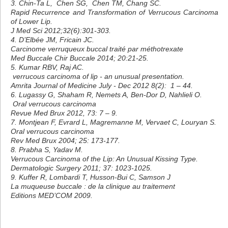
3. Chin-Ta L, Chen SG, Chen TM, Chang SC.
Rapid Recurrence and Transformation of Verrucous Carcinoma
of Lower Lip.
J Med Sci 2012;32(6):301-303.
4. D’Elbée JM, Fricain JC.
Carcinome verruqueux buccal traité par méthotrexate
Med Buccale Chir Buccale 2014; 20:21-25.
5. Kumar RBV, Raj AC.
verrucous carcinoma of lip - an unusual presentation.
Amrita Journal of Medicine July - Dec 2012 8(2): 1 – 44.
6. Lugassy G, Shaham R, Nemets A, Ben-Dor D, Nahlieli O.
Oral verrucous carcinoma
Revue Med Brux 2012, 73: 7 – 9.
7. Montjean F, Evrard L, Magremanne M, Vervaet C, Louryan S.
Oral verrucous carcinoma
Rev Med Brux 2004; 25: 173-177.
8. Prabha S, Yadav M.
Verrucous Carcinoma of the Lip: An Unusual Kissing Type.
Dermatologic Surgery 2011; 37: 1023-1025.
9. Kuffer R, Lombardi T, Husson-Bui C, Samson J
La muqueuse buccale : de la clinique au traitement
Editions MED’COM 2009.