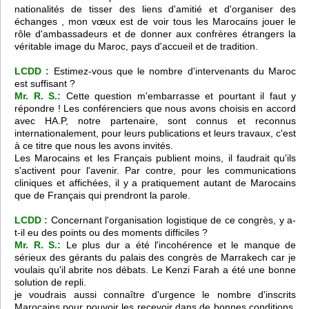
nationalités de tisser des liens d'amitié et d'organiser des
échanges , mon vœux est de voir tous les Marocains jouer le
rôle d'ambassadeurs et de donner aux confrères étrangers la
véritable image du Maroc, pays d'accueil et de tradition.
LCDD :
Estimez-vous que le nombre d'intervenants du Maroc
est suffisant ?
Mr. R. S.:
Cette question m'embarrasse et pourtant il faut y
répondre ! Les conférenciers que nous avons choisis en accord
avec HA.P, notre partenaire, sont connus et reconnus
internationalement, pour leurs publications et leurs travaux, c'est
à ce titre que nous les avons invités.
Les Marocains et les Français publient moins, il faudrait qu'ils
s'activent pour l'avenir. Par contre, pour les communications
cliniques et affichées, il y a pratiquement autant de Marocains
que de Français qui prendront la parole.
LCDD :
Concernant l'organisation logistique de ce congrès, y a-
t-il eu des points ou des moments difficiles ?
Mr. R. S.:
Le plus dur a été l'incohérence et le manque de
sérieux des gérants du palais des congrès de Marrakech car je
voulais qu'il abrite nos débats. Le Kenzi Farah a été une bonne
solution de repli.
je voudrais aussi connaître d'urgence le nombre d'inscrits
Marocains pour pouvoir les recevoir dans de bonnes conditions,