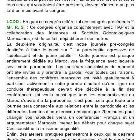
tous ceux qui voudraient être présents, doivent s'inscrire au plus
tard un mois avant le congrès.
LCDD :
En quoi ce congrès diffère-t-il des congrès précédents ?
Mr. R. S. :
Ce congrès organisé conjointement avec l'IAP et la
collaboration des Instances et Sociétés Odontologiques
Marocaines, est de ce fait, déjà diffèrent des autres !
La deuxième originalité, c'est notre journée pre-congrès
destinée à faire le point sur " La parodontite agressive de
l'adolescent et du jeune adulte ". Cette journée est presque
entièrement dédiée au Maroc, vue la fréquence avec laquelle
sévit cette parodontite. Les meilleurs spécialistes du moment
ont été invités à y prendre la parole. Pour toutes ces raisons,
l'ensemble des confrères marocains est invité gratuitement à
participer activement à cette journée d'autant qu'une ligne de
conduite thérapeutique devrait être décidée à la fin des
conférences. j'ai voulu aussi que tous les omnipraticiens du
Maroc s'ouvrent à la parodontie, c'est pour cela que toute une
journée sera consacrée aux relations entre la parodontie et les
différentes facettes d'un exercice omnipratique 20 minutes pour
changer vos habitudes verra un conférencier Français et un
argumentateur Marocain, mener les débats pour chaque sujet
Ceci constitue la troisième originalité.
Enfin, des ateliers pratiques permettront à ceux qui le désirent
de s'initier aux techniques les plus actuelles, c'est la quatrième