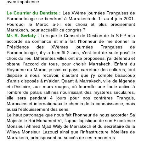
avec impatience.
Le Courrier du Dentiste :
Les XVème journées Françaises de
Parodontologie se tiendront à Marrakech du 1" au 4 juin 2001.
Pourquoi le Maroc a-t-il été choisi et plus précisément
Marrakech, pour accueillir ce congrès ?
Mr. R. Serfaty :
Lorsque le Conseil de Gestion de la S.F.P m'a
accordé sa confiance et m'a fait l'honneur de me donner la
Présidence des XVèmes journées Françaises de
Parodontologie, il y a bientôt 2 ans, s'est tout de suite posé le
choix du lieu. Différentes villes ont été proposées, j'ai défendu et
obtenu l'accord de tous, pour choisir Marrakech. Enfant du
Royaume du Maroc, je sais ce pays, carrefour des cultures, tout
disposé à nous recevoir, d'autant que j'y compte beaucoup
d'amis disposés à m'aider. Quant à Marrakech, ville de légende
et d'histoire, aux murs rouges, où fourmille une foule active à
l'ombre de palais raffinés nourrissant des mystères séculaires,
elle sera pendant 4 jours pour nos confrères Français,
Marocains et internationaux le chemin de la connaissance, mais
aussi l'éblouissement des sens.
Le haut patronage que nous fait l'honneur de nous accorder Sa
Majesté le Roi Mohamed VI, l'appui logistique de son Excellence
Monsieur Ahmed Mjad Waly de Marrakech et du secrétaire de la
Wilaya Monsieur Lazouzi ainsi que l'infrastructure hôtelière de
Marrakech, prédisposent au succès de ces rencontres.