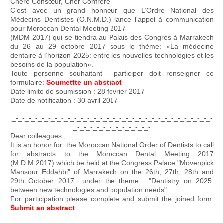
Chère Consœur, Cher Confrère
C’est avec un grand honneur que L’Ordre National des
Médecins Dentistes (O.N.M.D.) lance l'appel à communication
pour Moroccan Dental Meeting 2017
(MDM 2017) qui se tiendra au Palais des Congrès à Marrakech
du 26 au 29 octobre 2017 sous le thème: «La médecine
dentaire à l’horizon 2025: entre les nouvelles technologies et les
besoins de la population».
Toute personne souhaitant participer doit renseigner ce
formulaire:
Soumettte un abstract
Date limite de soumission : 28 février 2017
Date de notification : 30 avril 2017
_-_-_-_-_-_-_-_-_-_-_-_-_-_-_-_-_-_-_-_-_-_-_-_-_-_-_-_-_-_-_-
_-_-_-_-_-_-_-_-_-_-_-_-
Dear colleagues ;
It is an honor for the Moroccan National Order of Dentists to call
for abstracts to the Moroccan Dental Meeting 2017
(M.D.M.2017) which be held at the Congress Palace "Mövenpick
Mansour Eddahbi" of Marrakech on the 26th, 27th, 28th and
29th October 2017 under the theme : "Dentistry on 2025:
between new technologies and population needs"
For participation please complete and submit the joined form:
Submit an abstract