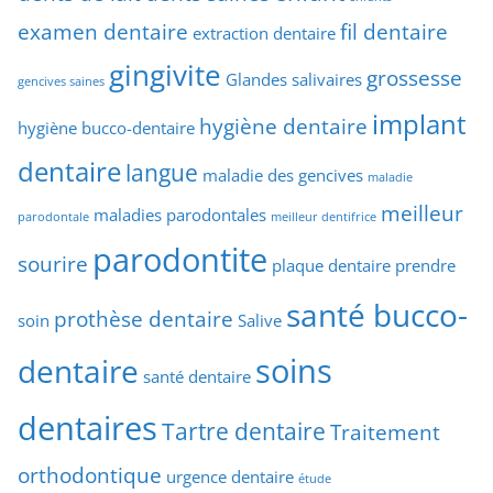
examen dentaire
fil dentaire
extraction dentaire
gingivite
grossesse
Glandes salivaires
gencives saines
implant
hygiène dentaire
hygiène bucco-dentaire
dentaire
langue
maladie des gencives
maladie
meilleur
maladies parodontales
parodontale
meilleur dentifrice
parodontite
sourire
plaque dentaire
prendre
santé bucco-
prothèse dentaire
soin
Salive
soins
dentaire
santé dentaire
dentaires
Tartre dentaire
Traitement
orthodontique
urgence dentaire
étude