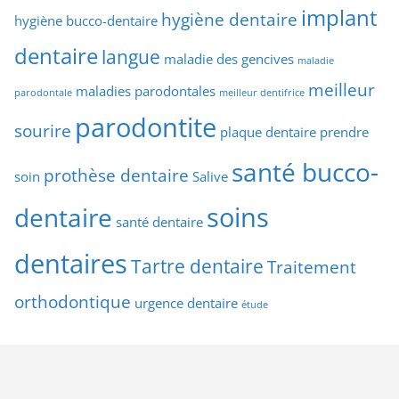
implant
hygiène dentaire
hygiène bucco-dentaire
dentaire
langue
maladie des gencives
maladie
meilleur
maladies parodontales
parodontale
meilleur dentifrice
parodontite
sourire
plaque dentaire
prendre
santé bucco-
prothèse dentaire
soin
Salive
soins
dentaire
santé dentaire
dentaires
Tartre dentaire
Traitement
orthodontique
urgence dentaire
étude