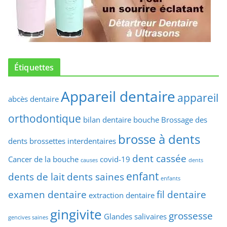
Étiquettes
Appareil dentaire
appareil
abcès dentaire
orthodontique
bilan dentaire
bouche
Brossage des
brosse à dents
dents
brossettes interdentaires
dent cassée
Cancer de la bouche
covid-19
causes
dents
enfant
dents de lait
dents saines
enfants
examen dentaire
fil dentaire
extraction dentaire
gingivite
grossesse
Glandes salivaires
gencives saines