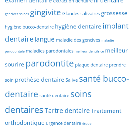
examen dentaire
fil dentaire
extraction dentaire
gingivite
grossesse
Glandes salivaires
gencives saines
implant
hygiène dentaire
hygiène bucco-dentaire
dentaire
langue
maladie des gencives
maladie
meilleur
maladies parodontales
parodontale
meilleur dentifrice
parodontite
sourire
plaque dentaire
prendre
santé bucco-
prothèse dentaire
soin
Salive
soins
dentaire
santé dentaire
dentaires
Tartre dentaire
Traitement
orthodontique
urgence dentaire
étude