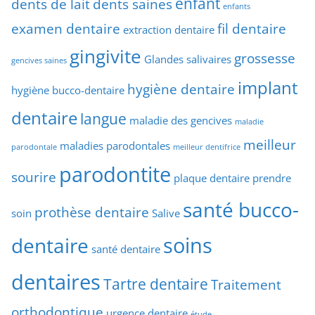
enfant
dents de lait
dents saines
enfants
examen dentaire
fil dentaire
extraction dentaire
gingivite
grossesse
Glandes salivaires
gencives saines
implant
hygiène dentaire
hygiène bucco-dentaire
dentaire
langue
maladie des gencives
maladie
meilleur
maladies parodontales
parodontale
meilleur dentifrice
parodontite
sourire
plaque dentaire
prendre
santé bucco-
prothèse dentaire
soin
Salive
soins
dentaire
santé dentaire
dentaires
Tartre dentaire
Traitement
orthodontique
urgence dentaire
étude