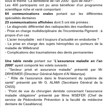
sous le thème “La dentisterie de l’an 2000 : quoi de neuf?”.
Les 400 participants ont pu ainsi bénéficier d’un programme
scientifique riche et varié comportant :
64 communications orales
portant sur les différentes
spécialités dentaires
23 communications affichées
dont 5 ont été primées :
- Le diagnostic différentiel des radiopacités des maxillaires
- Prise en charge multidisciplinaire de l’Incontinentia Pigmenti : à
propos d’un cas
- L’acier inoxydable : est-il toujours d’actualité en endodontie ?
- La prise en charge des sujets hémophiles ou porteurs de la
maladie de Willebrand
- Complications des traumatismes des dents permanentes
Une table ronde
portant sur “
L’assurance maladie en l’an
2000
” ayant comporté les volets suivants :
- “Secteur privé et assurance maladie” présenté par Mr
DRHEIMER (Directeur Général Adjoint d’Al Wataniya)
- “ Rôle de l’assurance dans le financement du système de
santé” présenté par Mr G. ALAMI (Secrétaire Général de la
CNSS)
- “Point de vue du chirurgien dentiste concernant l’assurance
maladie obligatoire” présenté par Mme MSEFER (Chef de
service de Pédondontie Prévention à la faculté de médecine
dentaire de Casablanca)