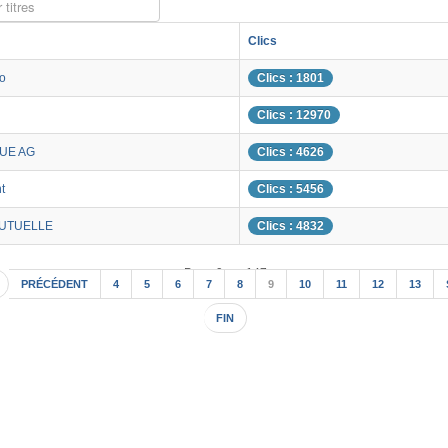
 titres
Clics
o
Clics : 1801
Clics : 12970
UE AG
Clics : 4626
t
Clics : 5456
MUTUELLE
Clics : 4832
Page 9 sur 147
PRÉCÉDENT
4
5
6
7
8
9
10
11
12
13
FIN