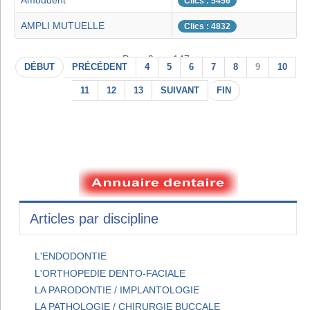
Amoudent
Clics : 5456
AMPLI MUTUELLE
Clics : 4832
Page 9 sur 147
DÉBUT
PRÉCÉDENT
4
5
6
7
8
9
10
11
12
13
SUIVANT
FIN
Articles par discipline
L'ENDODONTIE
L'ORTHOPEDIE DENTO-FACIALE
LA PARODONTIE / IMPLANTOLOGIE
LA PATHOLOGIE / CHIRURGIE BUCCALE