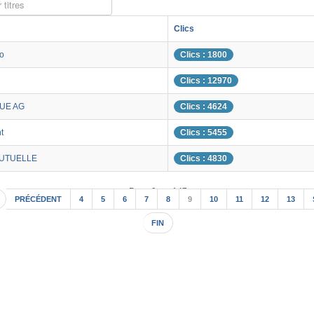
 titres
Clics
o
Clics : 1800
Clics : 12970
UE AG
Clics : 4624
t
Clics : 5455
MUTUELLE
Clics : 4830
Page 9 sur 147
PRÉCÉDENT
4
5
6
7
8
9
10
11
12
13
FIN