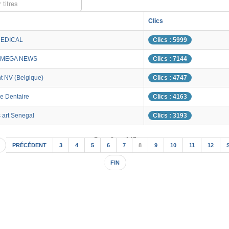
 titres
Clics
MEDICAL
Clics : 5999
OMEGA NEWS
Clics : 7144
t NV (Belgique)
Clics : 4747
ve Dentaire
Clics : 4163
art Senegal
Clics : 3193
Page 8 sur 147
PRÉCÉDENT
3
4
5
6
7
8
9
10
11
12
FIN