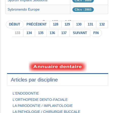
Sybron Implant Solutions
Clics : 3889
Sybronendo Europe
Clics : 2865
Page 133 sur 147
DÉBUT
PRÉCÉDENT
128
129
130
131
132
133
134
135
136
137
SUIVANT
FIN
Articles par discipline
L'ENDODONTIE
L'ORTHOPEDIE DENTO-FACIALE
LA PARODONTIE / IMPLANTOLOGIE
LA PATHOLOGIE / CHIRURGIE BUCCALE