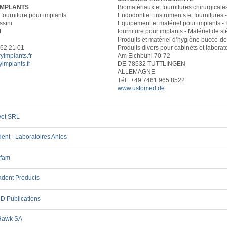
IMPLANTS
Biomatériaux et fournitures chirurgicales
 fourniture pour implants
Endodontie : instruments et fournitures 
sini
Equipement et matériel pour implants - 
CE
fourniture pour implants - Matériel de sté
Produits et matériel d’hygiène bucco-de
 62 21 01
Produits divers pour cabinets et laborat
yimplants.fr
Am Eichbühl 70-72
implants.fr
DE-78532 TUTTLINGEN
ALLEMAGNE
Tél.: +49 7461 965 8522
www.ustomed.de
vet SRL
ent - Laboratoires Anios
fam
adent Products
D Publications
 Hawk SA