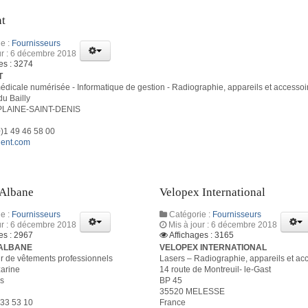
nt
e :
Fournisseurs
ur : 6 décembre 2018
es : 3274
T
édicale numérisée - Informatique de gestion - Radiographie, appareils et accessoi
du Bailly
PLAINE-SAINT-DENIS
0)1 49 46 58 00
dent.com
 Albane
Velopex International
e :
Fournisseurs
Catégorie :
Fournisseurs
ur : 6 décembre 2018
Mis à jour : 6 décembre 2018
es : 2967
Affichages : 3165
 ALBANE
VELOPEX INTERNATIONAL
r de vêtements professionnels
Lasers – Radiographie, appareils et ac
arine
14 route de Montreuil- le-Gast
s
BP 45
35520 MELESSE
 33 53 10
France