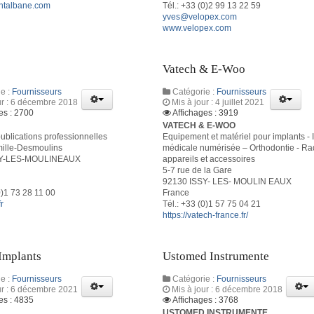
ntalbane.com
Tél.: +33 (0)2 99 13 22 59
yves@velopex.com
www.velopex.com
Vatech & E-Woo
e :
Fournisseurs
Catégorie :
Fournisseurs
ur : 6 décembre 2018
Mis à jour : 4 juillet 2021
es : 2700
Affichages : 3919
VATECH & E-WOO
publications professionnelles
Equipement et matériel pour implants -
ille-Desmoulins
médicale numérisée – Orthodontie - Ra
SY-LES-MOULINEAUX
appareils et accessoires
5-7 rue de la Gare
92130 ISSY- LES- MOULIN EAUX
0)1 73 28 11 00
France
r
Tél.: +33 (0)1 57 75 04 21
https://vatech-france.fr/
Implants
Ustomed Instrumente
e :
Fournisseurs
Catégorie :
Fournisseurs
ur : 6 décembre 2021
Mis à jour : 6 décembre 2018
es : 4835
Affichages : 3768
USTOMED INSTRUMENTE