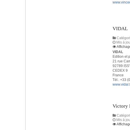
www.vince
VIDAL
Catégori
Mis à jo
Affichag
VIDAL
Edition et 
21 rue Cam
92789 IS
CEDEX 9
France
Tél.: +33 (
www.vidal.f
Victory 
Catégori
Mis à jo
Affichag