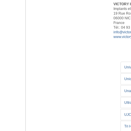
VICTORY 
Implants et
19 Rue Ros
06000 NI
France
Tél.: 04 93
info@victor
www.victory
Uni
Unid
Una
Ultr
UJC
Tri