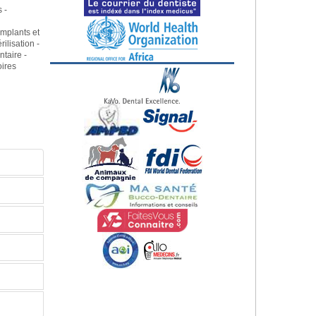
 -
-
Implants et
rilisation -
ntaire -
oires