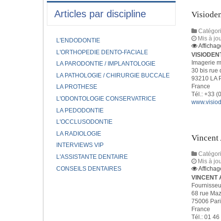
Articles par discipline
Visiode
Catégori
Mis à jo
L'ENDODONTIE
Affichag
L'ORTHOPEDIE DENTO-FACIALE
VISIODEN
Imagerie m
LA PARODONTIE / IMPLANTOLOGIE
30 bis rue 
LA PATHOLOGIE / CHIRURGIE BUCCALE
93210 LA 
France
LA PROTHESE
Tél.: +33 (
L'ODONTOLOGIE CONSERVATRICE
www.visio
LA PEDODONTIE
L'OCCLUSODONTIE
LA RADIOLOGIE
Vincent
INTERVIEWS VIP
Catégori
L'ASSISTANTE DENTAIRE
Mis à jo
CONSEILS DENTAIRES
Affichag
VINCENT
Fournisseu
68 rue Maz
75006 Pari
France
Tél.: 01 46