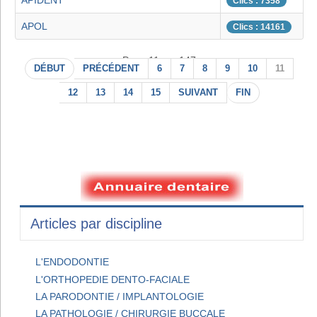
APIDENT
Clics : 7358
APOL
Clics : 14161
Page 11 sur 147
DÉBUT
PRÉCÉDENT
6
7
8
9
10
11
12
13
14
15
SUIVANT
FIN
Articles par discipline
L'ENDODONTIE
L'ORTHOPEDIE DENTO-FACIALE
LA PARODONTIE / IMPLANTOLOGIE
LA PATHOLOGIE / CHIRURGIE BUCCALE