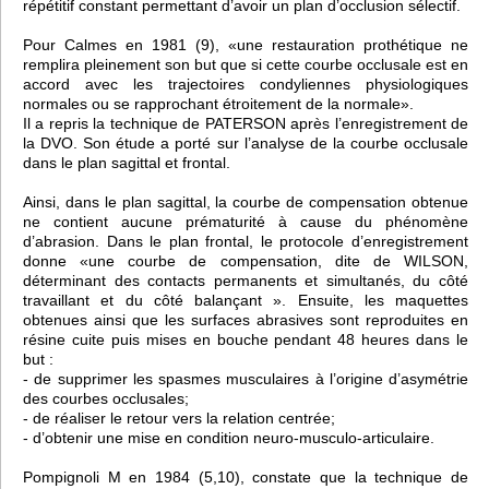
répétitif constant permettant d’avoir un plan d’occlusion sélectif.
Pour Calmes en 1981 (9), «une restauration prothétique ne
remplira pleinement son but que si cette courbe occlusale est en
accord avec les trajectoires condyliennes physiologiques
normales ou se rapprochant étroitement de la normale».
Il a repris la technique de PATERSON après l’enregistrement de
la DVO. Son étude a porté sur l’analyse de la courbe occlusale
dans le plan sagittal et frontal.
Ainsi, dans le plan sagittal, la courbe de compensation obtenue
ne contient aucune prématurité à cause du phénomène
d’abrasion. Dans le plan frontal, le protocole d’enregistrement
donne «une courbe de compensation, dite de WILSON,
déterminant des contacts permanents et simultanés, du côté
travaillant et du côté balançant ». Ensuite, les maquettes
obtenues ainsi que les surfaces abrasives sont reproduites en
résine cuite puis mises en bouche pendant 48 heures dans le
but :
- de supprimer les spasmes musculaires à l’origine d’asymétrie
des courbes occlusales;
- de réaliser le retour vers la relation centrée;
- d’obtenir une mise en condition neuro-musculo-articulaire.
Pompignoli M en 1984 (5,10), constate que la technique de