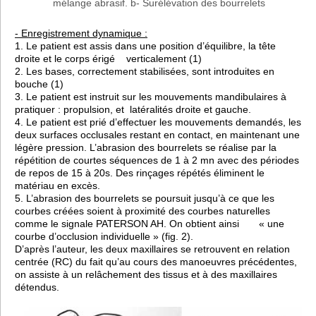
mélange abrasif. b- Surélévation des bourrelets
- Enregistrement dynamique :
1. Le patient est assis dans une position d’équilibre, la tête
droite et le corps érigé verticalement (1)
2. Les bases, correctement stabilisées, sont introduites en
bouche (1)
3. Le patient est instruit sur les mouvements mandibulaires à
pratiquer : propulsion, et latéralités droite et gauche.
4. Le patient est prié d’effectuer les mouvements demandés, les
deux surfaces occlusales restant en contact, en maintenant une
légère pression. L’abrasion des bourrelets se réalise par la
répétition de courtes séquences de 1 à 2 mn avec des périodes
de repos de 15 à 20s. Des rinçages répétés éliminent le
matériau en excès.
5. L’abrasion des bourrelets se poursuit jusqu’à ce que les
courbes créées soient à proximité des courbes naturelles
comme le signale PATERSON AH. On obtient ainsi « une
courbe d’occlusion individuelle » (fig. 2).
D’après l’auteur, les deux maxillaires se retrouvent en relation
centrée (RC) du fait qu’au cours des manoeuvres précédentes,
on assiste à un relâchement des tissus et à des maxillaires
détendus.