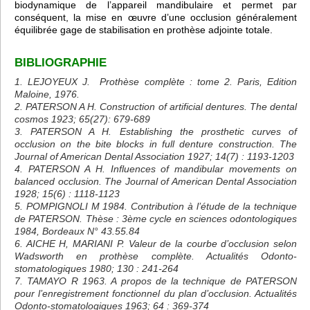
biodynamique de l’appareil mandibulaire et permet par
conséquent, la mise en œuvre d’une occlusion généralement
équilibrée gage de stabilisation en prothèse adjointe totale.
BIBLIOGRAPHIE
1. LEJOYEUX J. Prothèse complète : tome 2. Paris, Edition
Maloine, 1976.
2. PATERSON A H. Construction of artificial dentures. The dental
cosmos 1923; 65(27): 679-689
3. PATERSON A H. Establishing the prosthetic curves of
occlusion on the bite blocks in full denture construction. The
Journal of American Dental Association 1927; 14(7) : 1193-1203
4. PATERSON A H. Influences of mandibular movements on
balanced occlusion. The Journal of American Dental Association
1928; 15(6) : 1118-1123
5. POMPIGNOLI M 1984. Contribution à l’étude de la technique
de PATERSON. Thèse : 3ème cycle en sciences odontologiques
1984, Bordeaux N° 43.55.84
6. AICHE H, MARIANI P. Valeur de la courbe d’occlusion selon
Wadsworth en prothèse complète. Actualités Odonto-
stomatologiques 1980; 130 : 241-264
7. TAMAYO R 1963. A propos de la technique de PATERSON
pour l’enregistrement fonctionnel du plan d’occlusion. Actualités
Odonto-stomatologiques 1963; 64 : 369-374